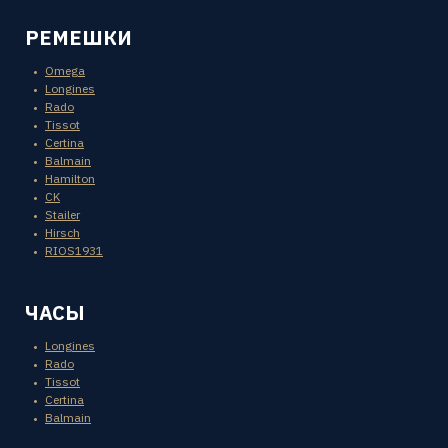
РЕМЕШКИ
Omega
Longines
Rado
Tissot
Certina
Balmain
Hamilton
CK
Stailer
Hirsch
RIOS1931
ЧАСЫ
Longines
Rado
Tissot
Certina
Balmain