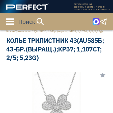
авторизованный
сервисный центр и магазин
швейцарских часов и аксессуаров
Поиск
Главная страница
Каталог
Ювелирные изделия
Колье
Колье Трилистник 43(Au585Б; 43-Бр.(выращ.);КР57; 1,107ct; 2/5; 5,23g)
КОЛЬЕ ТРИЛИСТНИК 43(AU585Б;
43-БР.(ВЫРАЩ.);КР57; 1,107CT;
2/5; 5,23G)