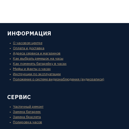
ИНФОРМАЦИЯ
О часовом центре
Оплата и доставка
Адреса сервиса и магазинов
Как выбрать ремешок на часы
Как поменять батарейку в часах
Мифы и факты о часах
Инструкции по эксплуатации
Положение о системе видеонаблюдения (аудиозаписи)
СЕРВИС
Частичный ремонт
Замена батареек
Замена браслета
Полировка часов