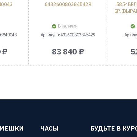
40043
6432600803845429
585º БЕЛ
БР.(ВЫРАЩ
В наличии
03840043
Артикул: 6432600803845429
Артик
 ₽
83 840 ₽
5
ЕМЕШКИ
ЧАСЫ
БУДЬТЕ В КУР