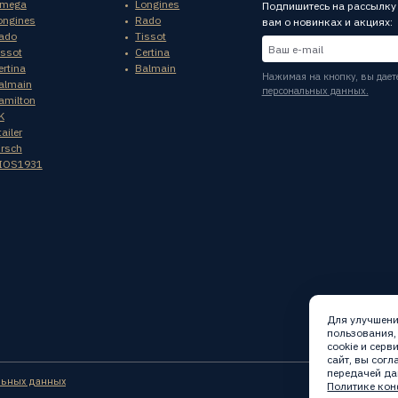
mega
Longines
Подпишитесь на рассылку
ongines
Rado
вам о новинках и акциях:
ado
Tissot
issot
Certina
ertina
Balmain
Нажимая на кнопку, вы дает
almain
персональных данных.
amilton
K
ailer
irsch
IOS1931
Для улучшени
пользования,
cookie и сер
сайт, вы сог
передачей да
льных данных
Политике кон