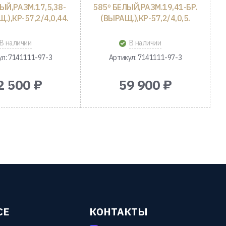
ЫЙ,РАЗМ.17,5,38-
585º БЕЛЫЙ,РАЗМ.19,41-БР.
.),КР-57,2/4,0,44.
(ВЫРАЩ.),КР-57,2/4,0,5.
В наличии
В наличии
ул: 7141111-97-3
Артикул: 7141111-97-3
2 500 ₽
59 900 ₽
СЕ
КОНТАКТЫ