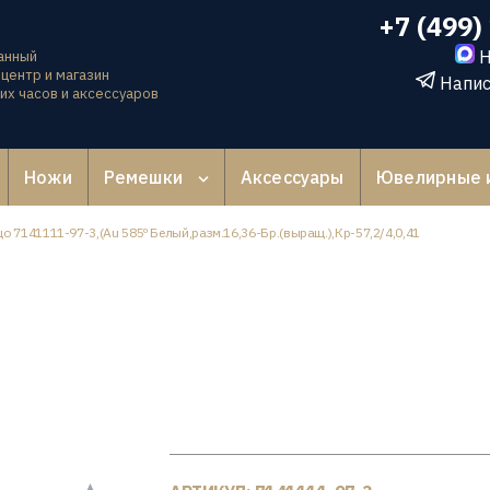
+7 (499)
Н
анный
центр и магазин
Напис
их часов и аксессуаров
Ножи
Ремешки
Аксессуары
Ювелирные 
о 7141111-97-3,(Au 585º Белый,разм.16,36-Бр.(выращ.),Кр-57,2/4,0,41