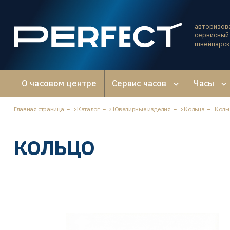
авторизов
сервисный 
швейцарск
О часовом центре
Сервис часов
Часы
Главная страница
Каталог
Ювелирные изделия
Кольца
Кольц
КОЛЬЦО