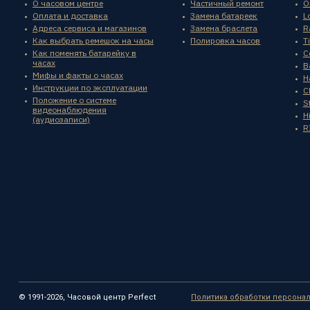
О часовом центре
Частичный ремонт
O
Оплата и доставка
Замена батареек
L
Адреса сервиса и магазинов
Замена браслета
R
Как выбрать ремешок на часы
Полировка часов
T
Как поменять батарейку в
C
часах
B
Мифы и факты о часах
H
Инструкции по эксплуатации
C
Положение о системе
St
видеонаблюдения
H
(аудиозаписи)
R
© 1991-2026, Часовой центр Perfect
Политика обработки персона