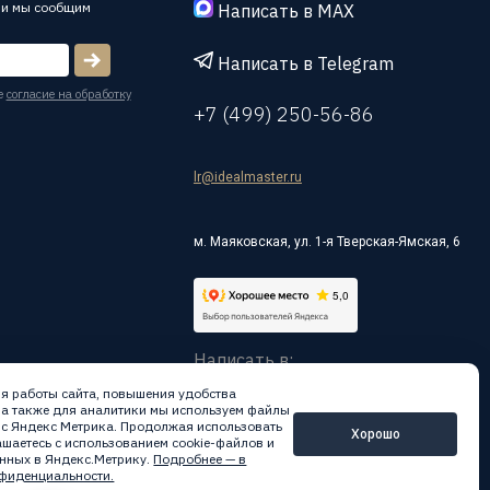
 и мы сообщим
Написать в MAX
Написать в Telegram
е
согласие на обработку
+7 (499) 250-56-86
lr@idealmaster.ru
м. Маяковская, ул. 1-я Тверская-Ямская, 6
Написать в:
я работы сайта, повышения удобства
 а также для аналитики мы используем файлы
вис Яндекс Метрика. Продолжая использовать
Хорошо
лашаетесь с использованием cookie-файлов и
нных в Яндекс.Метрику.
Подробнее — в
фиденциальности.