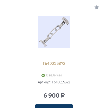
T640015872
В наличии
Артикул: T640015872
6 900 ₽