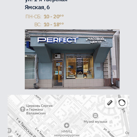
Ямская, 6
ПН-СБ:
10 - 20ºº
ВС:
10 - 18ºº