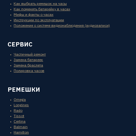
Как выбрать ремешок на часы
Как поменять батарейку в часах
Мифы и факты о часах
Инструкции по эксплуатации
Положение о системе видеонаблюдения (аудиозаписи)
СЕРВИС
Частичный ремонт
Замена батареек
Замена браслета
Полировка часов
РЕМЕШКИ
Omega
Longines
Rado
Tissot
Certina
Balmain
Hamilton