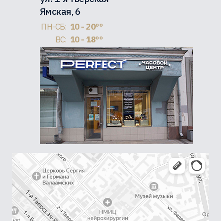
Ямская, 6
ПН-СБ:
10 - 20ºº
ВС:
10 - 18ºº