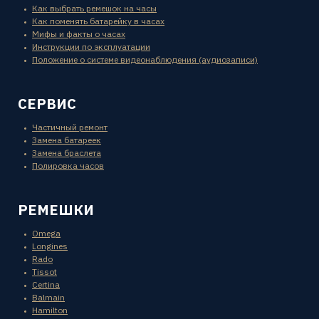
Как выбрать ремешок на часы
Как поменять батарейку в часах
Мифы и факты о часах
Инструкции по эксплуатации
Положение о системе видеонаблюдения (аудиозаписи)
СЕРВИС
Частичный ремонт
Замена батареек
Замена браслета
Полировка часов
РЕМЕШКИ
Omega
Longines
Rado
Tissot
Certina
Balmain
Hamilton