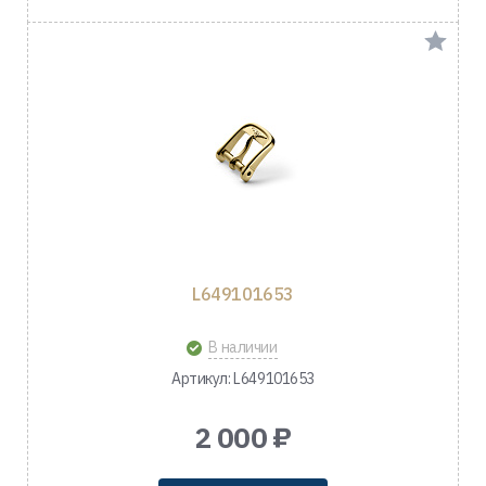
L649101653
В наличии
Артикул: L649101653
2 000 ₽