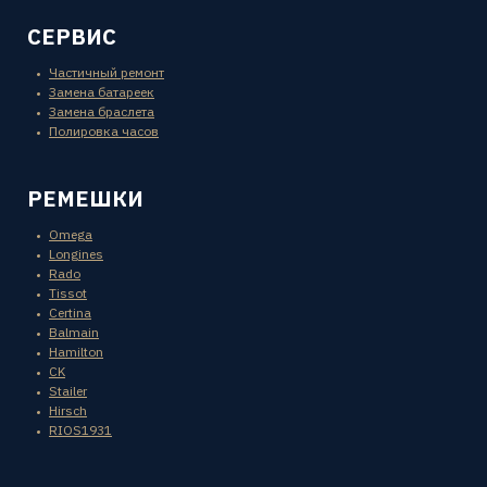
СЕРВИС
Частичный ремонт
Замена батареек
Замена браслета
Полировка часов
РЕМЕШКИ
Omega
Longines
Rado
Tissot
Certina
Balmain
Hamilton
CK
Stailer
Hirsch
RIOS1931