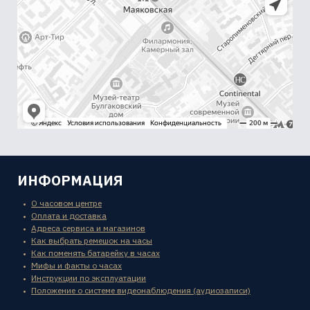
ИНФОРМАЦИЯ
О часовом центре
Оплата и доставка
Адреса сервиса и магазинов
Как выбрать ремешок на часы
Как поменять батарейку в часах
Мифы и факты о часах
Инструкции по эксплуатации
Положение о системе видеонаблюдения (аудиозаписи)