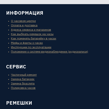
ИНФОРМАЦИЯ
О часовом центре
Оплата и доставка
Адреса сервиса и магазинов
Как выбрать ремешок на часы
Как поменять батарейку в часах
Мифы и факты о часах
Инструкции по эксплуатации
Положение о системе видеонаблюдения (аудиозаписи)
СЕРВИС
Частичный ремонт
Замена батареек
Замена браслета
Полировка часов
РЕМЕШКИ