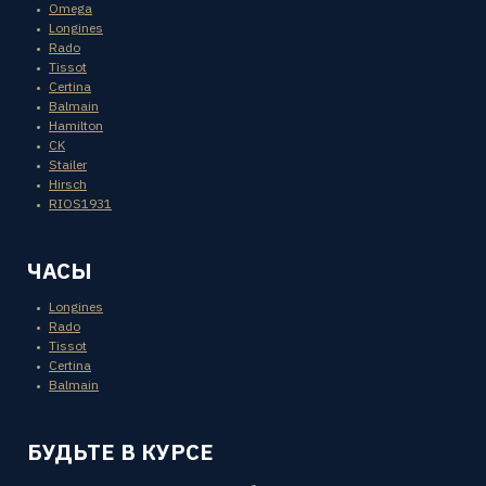
Omega
Longines
Rado
Tissot
Certina
Balmain
Hamilton
CK
Stailer
Hirsch
RIOS1931
ЧАСЫ
Longines
Rado
Tissot
Certina
Balmain
БУДЬТЕ В КУРСЕ