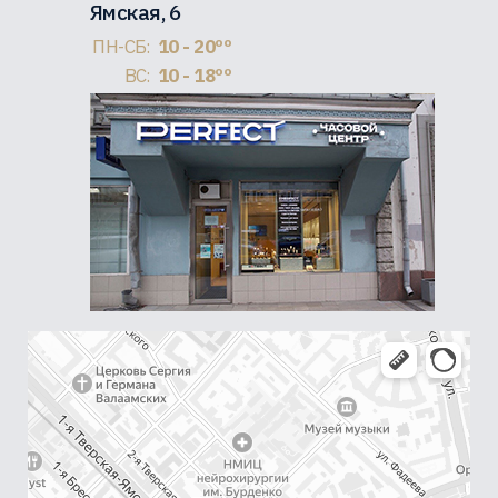
Ямская, 6
ПН-СБ:
10 - 20ºº
ВС:
10 - 18ºº