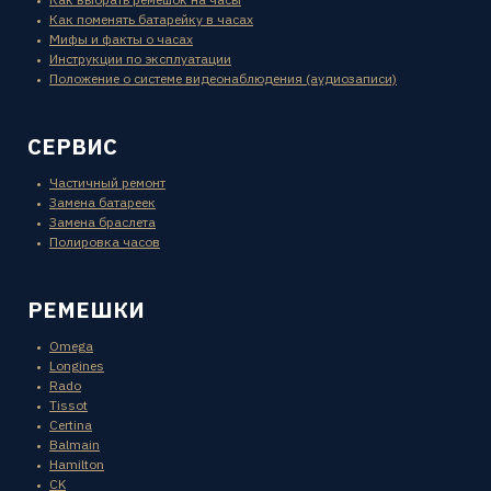
Как поменять батарейку в часах
Мифы и факты о часах
Инструкции по эксплуатации
Положение о системе видеонаблюдения (аудиозаписи)
СЕРВИС
Частичный ремонт
Замена батареек
Замена браслета
Полировка часов
РЕМЕШКИ
Omega
Longines
Rado
Tissot
Certina
Balmain
Hamilton
CK