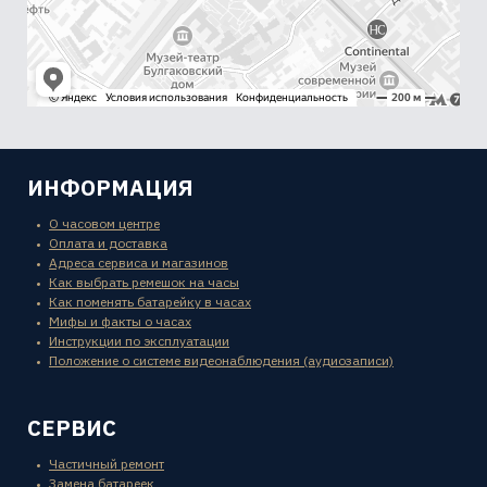
ИНФОРМАЦИЯ
О часовом центре
Оплата и доставка
Адреса сервиса и магазинов
Как выбрать ремешок на часы
Как поменять батарейку в часах
Мифы и факты о часах
Инструкции по эксплуатации
Положение о системе видеонаблюдения (аудиозаписи)
СЕРВИС
Частичный ремонт
Замена батареек