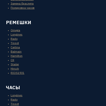
Замена браслета
Полировка часов
РЕМЕШКИ
Omega
Longines
Rado
Tissot
Certina
Balmain
Hamilton
CK
Stailer
Hirsch
RIOS1931
ЧАСЫ
Longines
Rado
Tissot