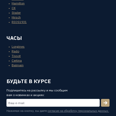
Hamilton
CK
Stailer
Hirsch
RIOS1931
ЧАСЫ
Longines
Rado
Tissot
Certina
Balmain
БУДЬТЕ В КУРСЕ
Подпишитесь на рассылку и мы сообщим
вам о новинках и акциях:
Нажимая на кнопку, вы даете
согласие на обработку персональных данных.