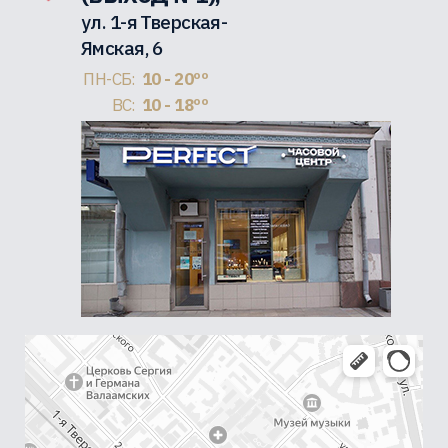
ул. 1-я Тверская-
Ямская, 6
ПН-СБ:
10 - 20ºº
ВС:
10 - 18ºº