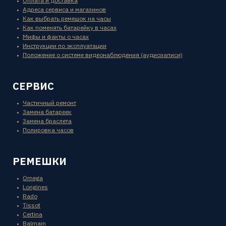
Оплата и доставка
Адреса сервиса и магазинов
Как выбрать ремешок на часы
Как поменять батарейку в часах
Мифы и факты о часах
Инструкции по эксплуатации
Положение о системе видеонаблюдения (аудиозаписи)
СЕРВИС
Частичный ремонт
Замена батареек
Замена браслета
Полировка часов
РЕМЕШКИ
Omega
Longines
Rado
Tissot
Certina
Balmain