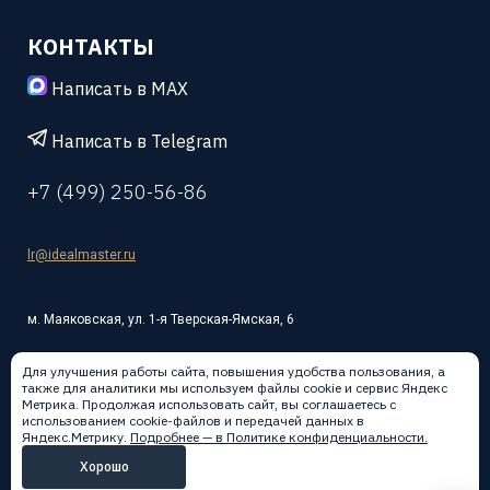
КОНТАКТЫ
Написать в MAX
Написать в Telegram
+7 (499) 250-56-86
lr@idealmaster.ru
м. Маяковская, ул. 1-я Тверская-Ямская, 6
Для улучшения работы сайта, повышения удобства пользования, а
также для аналитики мы используем файлы cookie и сервис Яндекс
Метрика. Продолжая использовать сайт, вы соглашаетесь с
использованием cookie-файлов и передачей данных в
Написать в:
Яндекс.Метрику.
Подробнее — в Политике конфиденциальности.
Хорошо