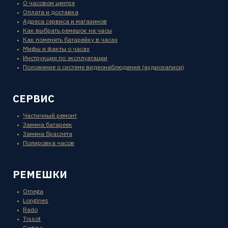
О часовом центре
Оплата и доставка
Адреса сервиса и магазинов
Как выбрать ремешок на часы
Как поменять батарейку в часах
Мифы и факты о часах
Инструкции по эксплуатации
Положение о системе видеонаблюдения (аудиозаписи)
СЕРВИС
Частичный ремонт
Замена батареек
Замена браслета
Полировка часов
РЕМЕШКИ
Omega
Longines
Rado
Tissot
Certina