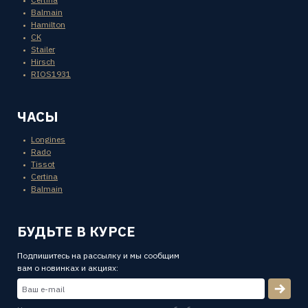
Balmain
Hamilton
CK
Stailer
Hirsch
RIOS1931
ЧАСЫ
Longines
Rado
Tissot
Certina
Balmain
БУДЬТЕ В КУРСЕ
Подпишитесь на рассылку и мы сообщим
вам о новинках и акциях: