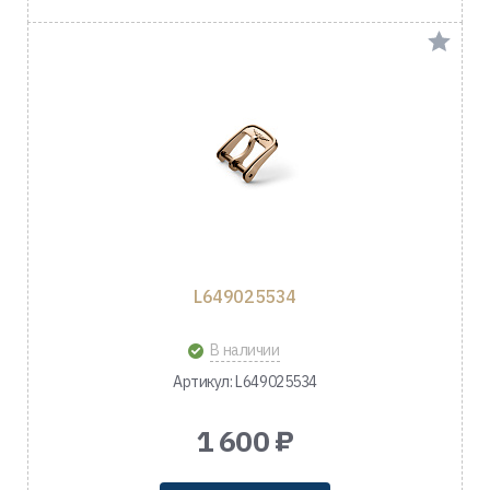
L649025534
В наличии
Артикул: L649025534
1 600 ₽