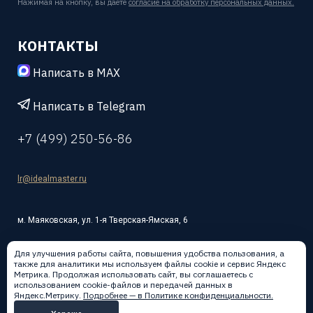
Нажимая на кнопку, вы даете
согласие на обработку персональных данных.
КОНТАКТЫ
Написать в MAX
Написать в Telegram
+7 (499) 250-56-86
lr@idealmaster.ru
м. Маяковская, ул. 1-я Тверская-Ямская, 6
Для улучшения работы сайта, повышения удобства пользования, а
также для аналитики мы используем файлы cookie и сервис Яндекс
Метрика. Продолжая использовать сайт, вы соглашаетесь с
использованием cookie-файлов и передачей данных в
Написать в:
Яндекс.Метрику.
Подробнее — в Политике конфиденциальности.