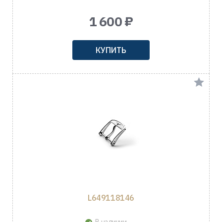
1 600 ₽
КУПИТЬ
L649118146