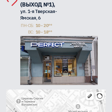
(ВЫХОД №1),
ул. 1-я Тверская-
Ямская, 6
ПН-СБ:
10 - 20ºº
ВС:
10 - 18ºº