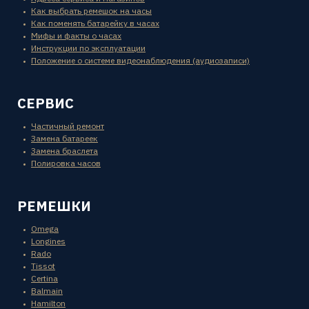
Как выбрать ремешок на часы
Как поменять батарейку в часах
Мифы и факты о часах
Инструкции по эксплуатации
Положение о системе видеонаблюдения (аудиозаписи)
СЕРВИС
Частичный ремонт
Замена батареек
Замена браслета
Полировка часов
РЕМЕШКИ
Omega
Longines
Rado
Tissot
Certina
Balmain
Hamilton