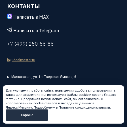
КОНТАКТЫ
Написать в MAX
Написать в Telegram
+7 (499) 250-56-86
lr@idealmaster.ru
м. Маяковская, ул. 1-я Тверская-Ямская, 6
Для улучшения работы сайта, повышения удобства пользования, а
также для аналитики мы используем файлы cookie и сервис Яндекс
Метрика. Продолжая использовать сайт, вы соглашаетесь с
использованием cookie-файлов и передачей данных в
Написать в:
Яндекс.Метрику.
Подробнее — в Политике конфиденциальности.
Хорошо