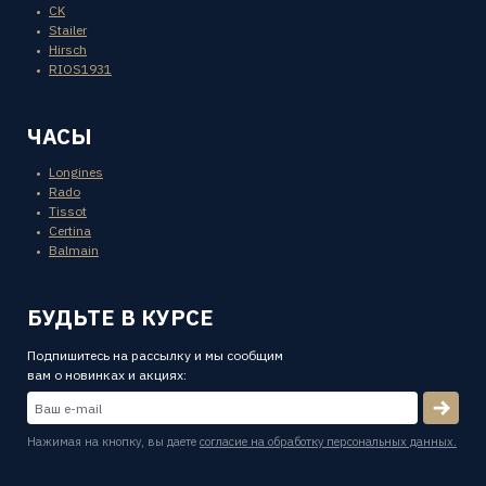
CK
Stailer
Hirsch
RIOS1931
ЧАСЫ
Longines
Rado
Tissot
Certina
Balmain
БУДЬТЕ В КУРСЕ
Подпишитесь на рассылку и мы сообщим
вам о новинках и акциях:
Нажимая на кнопку, вы даете
согласие на обработку персональных данных.