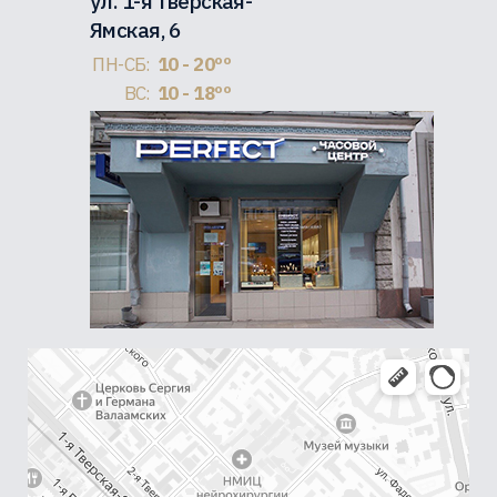
ул. 1-я Тверская-
Ямская, 6
ПН-СБ:
10 - 20ºº
ВС:
10 - 18ºº