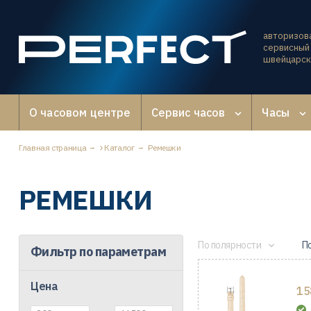
авторизов
сервисный 
швейцарск
О часовом центре
Сервис часов
Часы
Главная страница
Каталог
Ремешки
РЕМЕШКИ
По полярности
П
Фильтр по параметрам
Цена
15