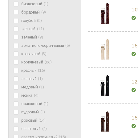
бирюзовый
(1)
10
бордовый
(9)
голубой
(5)
жёлтый
(11)
зелёный
(9)
15
золотисто-коричневый
(5)
коньячный
(3)
коричневый
(86)
красный
(16)
лиловый
(1)
12
медовый
(1)
мокка
(4)
оранжевый
(1)
пудровый
(1)
15
розовый
(14)
салатовый
(2)
светло-коричневый
(18)