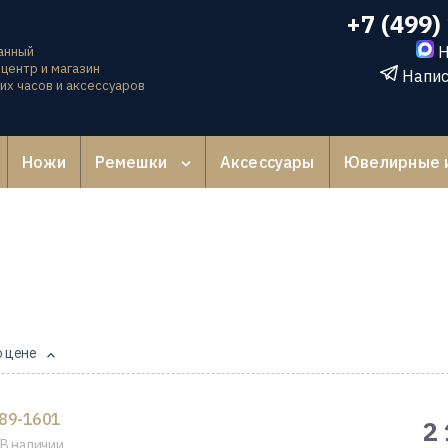
+7 (499)
Н
анный
центр и магазин
Напис
их часов и аксессуаров
Ножи
Ремешки
Аксессуары
Ювелирные 
о цене
89-1601
2
В наличии