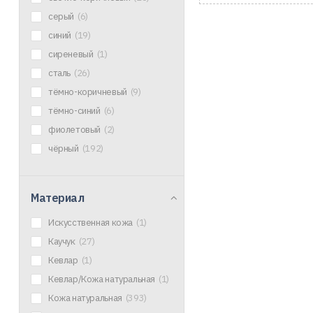
серый
(6)
синий
(19)
сиреневый
(1)
сталь
(26)
тёмно-коричневый
(9)
тёмно-синий
(6)
фиолетовый
(2)
чёрный
(192)
Материал
Искусственная кожа
(1)
Каучук
(27)
Кевлар
(1)
Кевлар/Кожа натуральная
(1)
Кожа натуральная
(393)