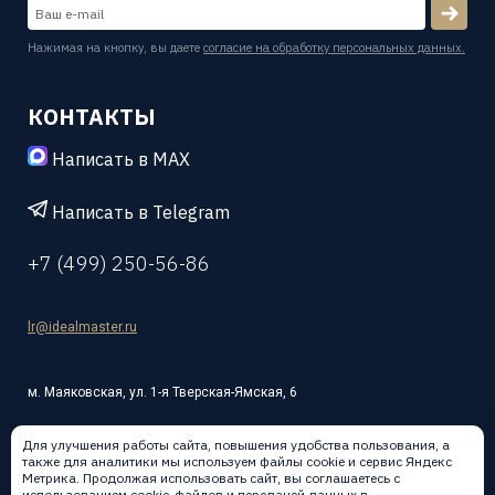
Нажимая на кнопку, вы даете
согласие на обработку персональных данных.
КОНТАКТЫ
Написать в MAX
Написать в Telegram
+7 (499) 250-56-86
lr@idealmaster.ru
м. Маяковская, ул. 1-я Тверская-Ямская, 6
Для улучшения работы сайта, повышения удобства пользования, а
также для аналитики мы используем файлы cookie и сервис Яндекс
Метрика. Продолжая использовать сайт, вы соглашаетесь с
использованием cookie-файлов и передачей данных в