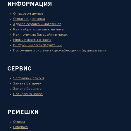
ИНФОРМАЦИЯ
О часовом центре
Оплата и доставка
Адреса сервиса и магазинов
Как выбрать ремешок на часы
Как поменять батарейку в часах
Мифы и факты о часах
Инструкции по эксплуатации
Положение о системе видеонаблюдения (аудиозаписи)
СЕРВИС
Частичный ремонт
Замена батареек
Замена браслета
Полировка часов
РЕМЕШКИ
Omega
Longines