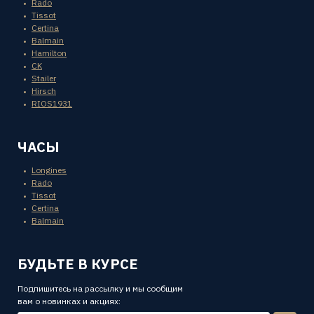
Rado
Tissot
Certina
Balmain
Hamilton
CK
Stailer
Hirsch
RIOS1931
ЧАСЫ
Longines
Rado
Tissot
Certina
Balmain
БУДЬТЕ В КУРСЕ
Подпишитесь на рассылку и мы сообщим
вам о новинках и акциях: