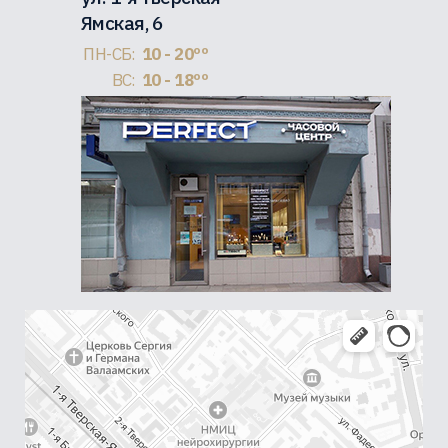
Ямская, 6
ПН-СБ:
10 - 20ºº
ВС:
10 - 18ºº