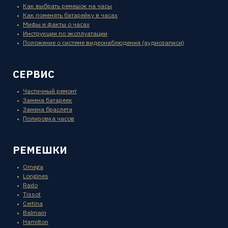
Как выбрать ремешок на часы
Как поменять батарейку в часах
Мифы и факты о часах
Инструкции по эксплуатации
Положение о системе видеонаблюдения (аудиозаписи)
СЕРВИС
Частичный ремонт
Замена батареек
Замена браслета
Полировка часов
РЕМЕШКИ
Omega
Longines
Rado
Tissot
Certina
Balmain
Hamilton