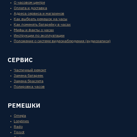
О часовом центре
Оплата и доставка
Адреса сервиса и магазинов
Как выбрать ремешок на часы
Как поменять батарейку в часах
Мифы и факты о часах
Инструкции по эксплуатации
Положение о системе видеонаблюдения (аудиозаписи)
СЕРВИС
Частичный ремонт
Замена батареек
Замена браслета
Полировка часов
РЕМЕШКИ
Omega
Longines
Rado
Tissot