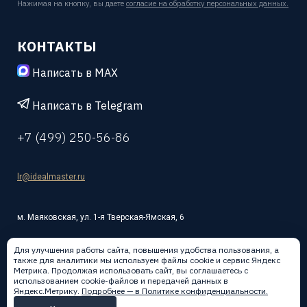
Нажимая на кнопку, вы даете
согласие на обработку персональных данных.
КОНТАКТЫ
Написать в MAX
Написать в Telegram
+7 (499) 250-56-86
lr@idealmaster.ru
м. Маяковская, ул. 1-я Тверская-Ямская, 6
Для улучшения работы сайта, повышения удобства пользования, а
также для аналитики мы используем файлы cookie и сервис Яндекс
Метрика. Продолжая использовать сайт, вы соглашаетесь с
использованием cookie-файлов и передачей данных в
Написать в:
Яндекс.Метрику.
Подробнее — в Политике конфиденциальности.