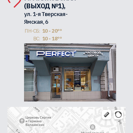
(ВЫХОД №1),
ул. 1-я Тверская-
Ямская, 6
ПН-СБ:
10 - 20ºº
ВС:
10 - 18ºº