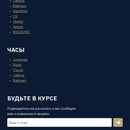
Certina
Balmain
Hamilton
CK
Stailer
Hirsch
RIOS1931
ЧАСЫ
Longines
Rado
Tissot
Certina
Balmain
БУДЬТЕ В КУРСЕ
Подпишитесь на рассылку и мы сообщим
вам о новинках и акциях: