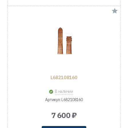
L682108160
В наличии
Артикул: L682108160
7 600 ₽