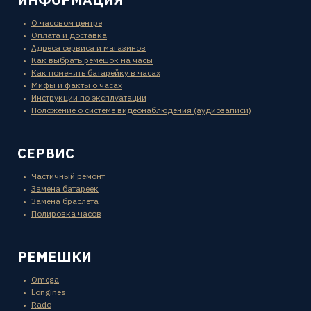
О часовом центре
Оплата и доставка
Адреса сервиса и магазинов
Как выбрать ремешок на часы
Как поменять батарейку в часах
Мифы и факты о часах
Инструкции по эксплуатации
Положение о системе видеонаблюдения (аудиозаписи)
СЕРВИС
Частичный ремонт
Замена батареек
Замена браслета
Полировка часов
РЕМЕШКИ
Omega
Longines
Rado