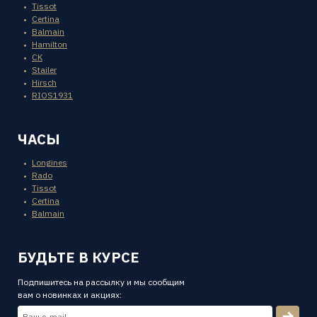
Tissot
Certina
Balmain
Hamilton
CK
Stailer
Hirsch
RIOS1931
ЧАСЫ
Longines
Rado
Tissot
Certina
Balmain
БУДЬТЕ В КУРСЕ
Подпишитесь на рассылку и мы сообщим
вам о новинках и акциях: