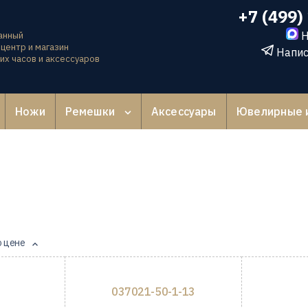
+7 (499)
Н
анный
центр и магазин
Напис
их часов и аксессуаров
Ножи
Ремешки
Аксессуары
Ювелирные 
о цене
037021-50-1-13