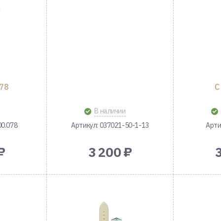
078
C
В наличии
00.078
Артикул: 037021-50-1-13
Арти
₽
3 200 ₽