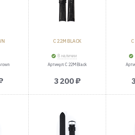
WN
C 22M BLACK
C
В наличии
Brown
Артикул: C 22M Black
Арти
₽
3 200 ₽