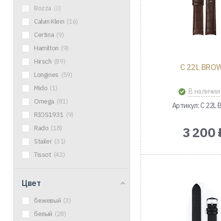
Bozza
(0)
Calvin Klein
(16)
Certina
(9)
Hamilton
(9)
Hirsch
(89)
C 22L BRO
Longines
(59)
Mido
(1)
В наличии
Omega
(81)
Артикул: C 22L 
RIOS1931
(9)
Rado
(18)
3 200 
Stailer
(31)
Tissot
(43)
Цвет
бежевый
(3)
белый
(28)