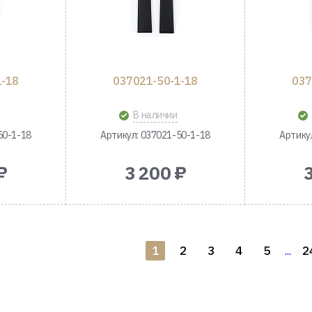
1-18
037021-50-1-18
037
В наличии
50-1-18
Артикул: 037021-50-1-18
Артику
₽
3 200 ₽
1
2
3
4
5
2
...