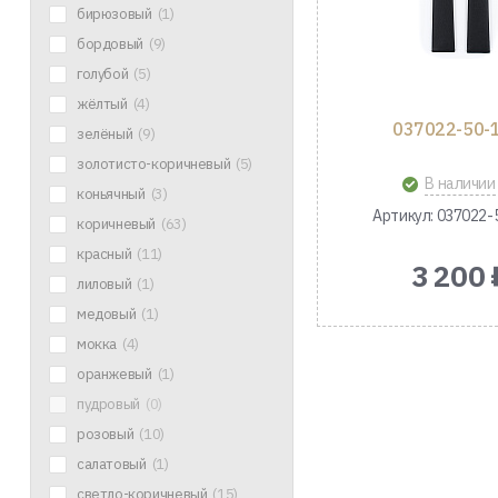
бирюзовый
(1)
бордовый
(9)
голубой
(5)
жёлтый
(4)
037022-50-
зелёный
(9)
золотисто-коричневый
(5)
В наличии
коньячный
(3)
Артикул: 037022-
коричневый
(63)
красный
(11)
3 200 
лиловый
(1)
медовый
(1)
мокка
(4)
оранжевый
(1)
пудровый
(0)
розовый
(10)
салатовый
(1)
светло-коричневый
(15)