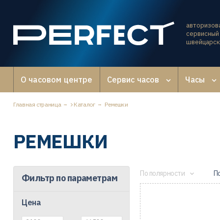
авторизов
сервисный 
швейцарск
О часовом центре
Сервис часов
Часы
Главная страница
Каталог
Ремешки
РЕМЕШКИ
По полярности
П
Фильтр по параметрам
Цена