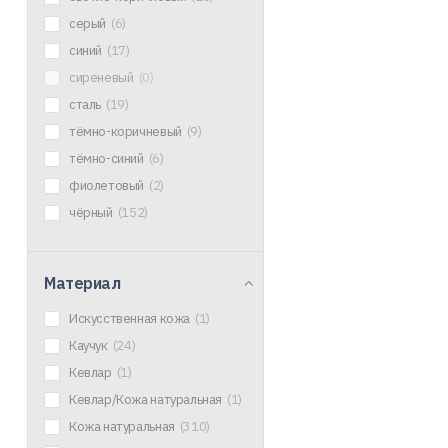
серый
(6)
синий
(17)
сиреневый
(0)
сталь
(19)
тёмно-коричневый
(9)
тёмно-синий
(6)
фиолетовый
(2)
чёрный
(152)
Материал
Искусственная кожа
(1)
Каучук
(24)
Кевлар
(1)
Кевлар/Кожа натуральная
(1)
Кожа натуральная
(310)