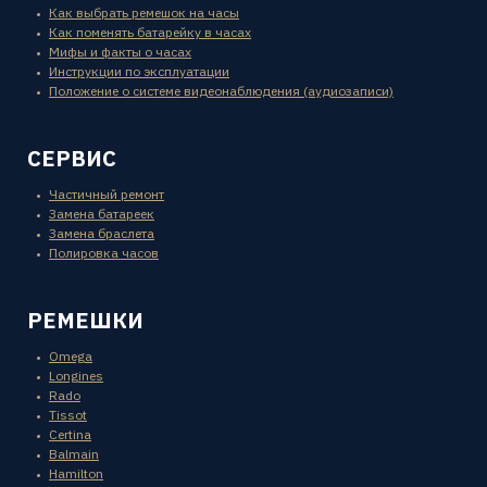
Как выбрать ремешок на часы
Как поменять батарейку в часах
Мифы и факты о часах
Инструкции по эксплуатации
Положение о системе видеонаблюдения (аудиозаписи)
СЕРВИС
Частичный ремонт
Замена батареек
Замена браслета
Полировка часов
РЕМЕШКИ
Omega
Longines
Rado
Tissot
Certina
Balmain
Hamilton