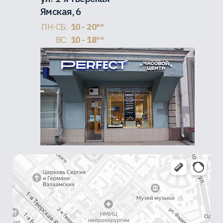
Ямская, 6
ПН-СБ:
10 - 20ºº
ВС:
10 - 18ºº