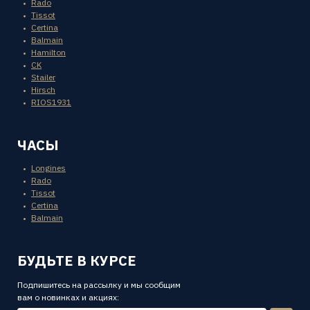
Rado
Tissot
Certina
Balmain
Hamilton
CK
Stailer
Hirsch
RIOS1931
ЧАСЫ
Longines
Rado
Tissot
Certina
Balmain
БУДЬТЕ В КУРСЕ
Подпишитесь на рассылку и мы сообщим
вам о новинках и акциях: