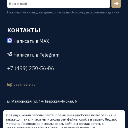
Нажимая на кнопку, вы даете
согласие на обработку персональных данных.
КОНТАКТЫ
Написать в MAX
Написать в Telegram
+7 (499) 250-56-86
lr@idealmaster.ru
м. Маяковская, ул. 1-я Тверская-Ямская, 6
Для улучшения работы сайта, повышения удобства пользования, а
также для аналитики мы используем файлы cookie и сервис Яндекс
Метрика. Продолжая использовать сайт, вы соглашаетесь с
использованием cookie-файлов и передачей данных в