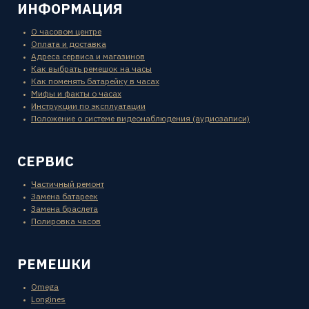
ИНФОРМАЦИЯ
О часовом центре
Оплата и доставка
Адреса сервиса и магазинов
Как выбрать ремешок на часы
Как поменять батарейку в часах
Мифы и факты о часах
Инструкции по эксплуатации
Положение о системе видеонаблюдения (аудиозаписи)
СЕРВИС
Частичный ремонт
Замена батареек
Замена браслета
Полировка часов
РЕМЕШКИ
Omega
Longines