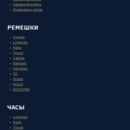
Замена браслета
Полировка часов
РЕМЕШКИ
Omega
Longines
Rado
Tissot
Certina
Balmain
Hamilton
CK
Stailer
Hirsch
RIOS1931
ЧАСЫ
Longines
Rado
Tissot