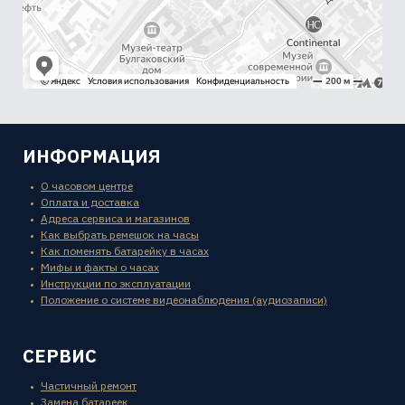
ИНФОРМАЦИЯ
О часовом центре
Оплата и доставка
Адреса сервиса и магазинов
Как выбрать ремешок на часы
Как поменять батарейку в часах
Мифы и факты о часах
Инструкции по эксплуатации
Положение о системе видеонаблюдения (аудиозаписи)
СЕРВИС
Частичный ремонт
Замена батареек