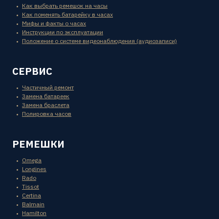
Как выбрать ремешок на часы
Как поменять батарейку в часах
Мифы и факты о часах
Инструкции по эксплуатации
Положение о системе видеонаблюдения (аудиозаписи)
СЕРВИС
Частичный ремонт
Замена батареек
Замена браслета
Полировка часов
РЕМЕШКИ
Omega
Longines
Rado
Tissot
Certina
Balmain
Hamilton