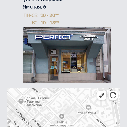
Ямская, 6
ПН-СБ:
10 - 20ºº
ВС:
10 - 18ºº