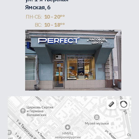
Ямская, 6
ПН-СБ:
10 - 20ºº
ВС:
10 - 18ºº