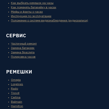
Как выбрать ремешок на часы
Как поменять батарейку в часах
Мифы и факты о часах
Инструкции по эксплуатации
Положение о системе видеонаблюдения (аудиозаписи)
СЕРВИС
Частичный ремонт
Замена батареек
Замена браслета
Полировка часов
РЕМЕШКИ
Omega
Longines
Rado
Tissot
Certina
Balmain
Hamilton