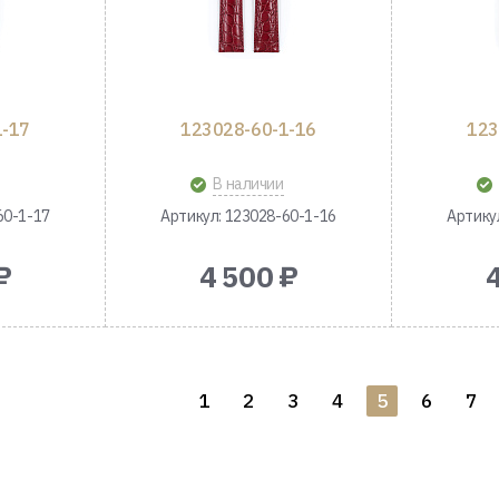
1-17
123028-60-1-16
123
В наличии
60-1-17
Артикул: 123028-60-1-16
Артику
₽
4 500 ₽
1
2
3
4
5
6
7