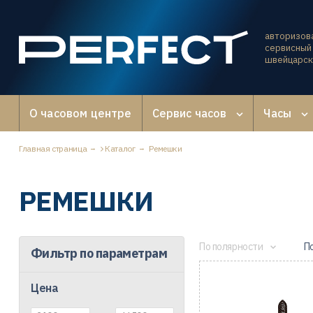
авторизов
сервисный 
швейцарск
О часовом центре
Сервис часов
Часы
Главная страница
Каталог
Ремешки
РЕМЕШКИ
По полярности
П
Фильтр по параметрам
Цена