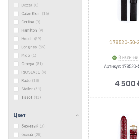
Bozza
(0)
Calvin Klein
(16)
Certina
(9)
Hamilton
(9)
Hirsch
(89)
178520-50-
Longines
(59)
Mido
(1)
В наличии
Omega
(81)
Артикул: 178520-
RIOS1931
(9)
Rado
(18)
4 500 
Stailer
(31)
Tissot
(43)
Цвет
бежевый
(3)
белый
(28)