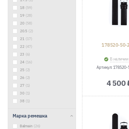
18
(59)
19
(28)
20
(58)
20.5
(2)
21
(17)
178520-50-
22
(47)
23
(6)
В наличии
24
(16)
Артикул: 178520-
25
(2)
26
(2)
4 500 
27
(1)
30
(1)
38
(1)
Марка ремешка
Balmain
(26)