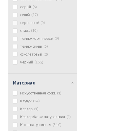
серый
(6)
синий
(17)
сиреневый
(0)
сталь
(19)
тёмно-коричневый
(9)
тёмно-синий
(6)
фиолетовый
(2)
чёрный
(152)
Материал
Искусственная кожа
(1)
Каучук
(24)
Кевлар
(1)
Кевлар/Кожа натуральная
(1)
Кожа натуральная
(310)