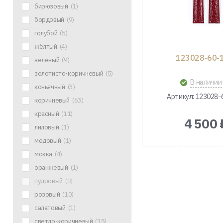
бирюзовый
(1)
бордовый
(9)
голубой
(5)
жёлтый
(4)
123028-60-
зелёный
(9)
золотисто-коричневый
(5)
В наличии
коньячный
(3)
Артикул: 123028-
коричневый
(63)
красный
(11)
4 500 
лиловый
(1)
медовый
(1)
мокка
(4)
оранжевый
(1)
пудровый
(0)
розовый
(10)
салатовый
(1)
светло-коричневый
(15)