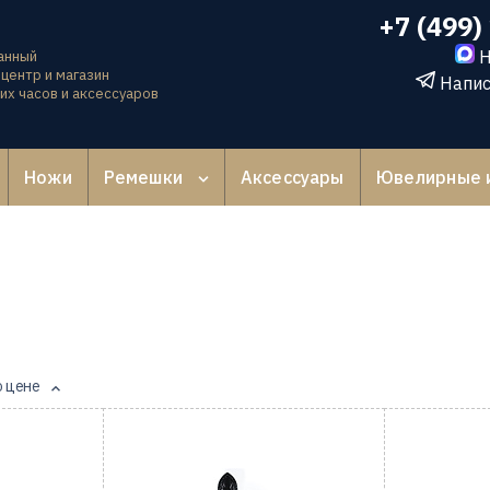
+7 (499)
Н
анный
центр и магазин
Напис
их часов и аксессуаров
Ножи
Ремешки
Аксессуары
Ювелирные 
о цене