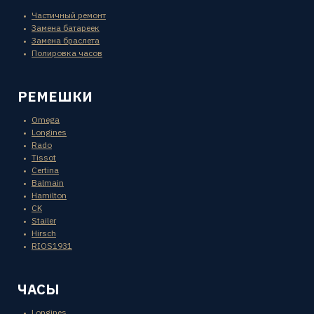
Частичный ремонт
Замена батареек
Замена браслета
Полировка часов
РЕМЕШКИ
Omega
Longines
Rado
Tissot
Certina
Balmain
Hamilton
CK
Stailer
Hirsch
RIOS1931
ЧАСЫ
Longines