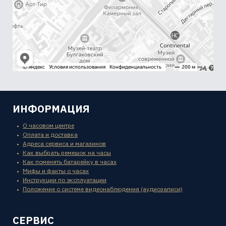
ИНФОРМАЦИЯ
О часовом центре
Оплата и доставка
Адреса сервиса и магазинов
Как выбрать ремешок на часы
Как поменять батарейку в часах
Мифы и факты о часах
Инструкции по эксплуатации
Положение о системе видеонаблюдения (аудиозаписи)
СЕРВИС