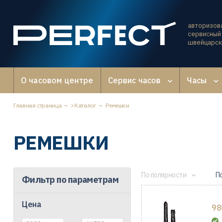
авторизов
сервисный 
швейцарск
О часовом центре
Сервис часов
Часы
Главная страница
Каталог
Ремешки
РЕМЕШКИ
По полярности
П
Фильтр по параметрам
Цена
98