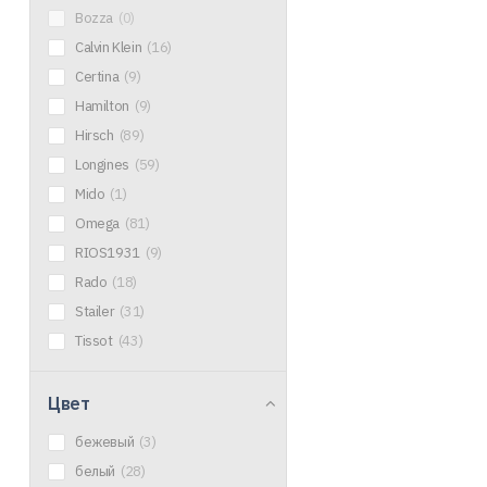
Bozza
(0)
Calvin Klein
(16)
Certina
(9)
Hamilton
(9)
Hirsch
(89)
Longines
(59)
Mido
(1)
Omega
(81)
RIOS1931
(9)
Rado
(18)
Stailer
(31)
Tissot
(43)
Цвет
бежевый
(3)
белый
(28)