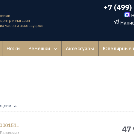
+7 (499)
Н
анный
центр и магазин
Напис
их часов и аксессуаров
Ножи
Ремешки
Аксессуары
Ювелирные 
о цене
000151L
47 
В наличии