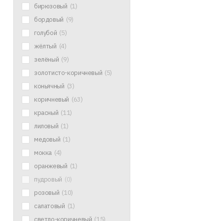
бирюзовый
(1)
бордовый
(9)
голубой
(5)
жёлтый
(4)
зелёный
(9)
золотисто-коричневый
(5)
коньячный
(3)
коричневый
(63)
красный
(11)
лиловый
(1)
медовый
(1)
мокка
(4)
оранжевый
(1)
пудровый
(0)
розовый
(10)
салатовый
(1)
светло-коричневый
(15)