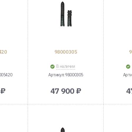
420
98000305
9
В наличии
005420
Артикул: 98000305
Арти
 ₽
47 900 ₽
4