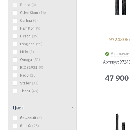
Bozza
(0)
Calvin Klein
(16)
Certina
(9)
Hamilton
(9)
Hirsch
(89)
9724306
Longines
(59)
Mido
(1)
В наличии
Omega
(81)
Артикул: 9724
RIOS1931
(9)
Rado
(18)
47 900
Stailer
(31)
Tissot
(43)
Цвет
бежевый
(3)
белый
(28)