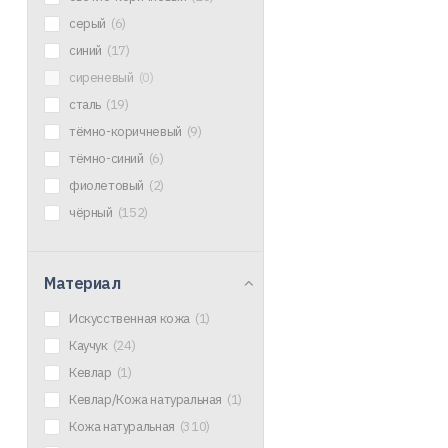
серый
(6)
синий
(17)
сиреневый
(0)
сталь
(19)
тёмно-коричневый
(9)
тёмно-синий
(6)
фиолетовый
(2)
чёрный
(152)
Материал
Искусственная кожа
(1)
Каучук
(24)
Кевлар
(1)
Кевлар/Кожа натуральная
(1)
Кожа натуральная
(310)