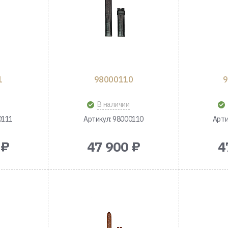
1
98000110
9
В наличии
0111
Артикул: 98000110
Арти
 ₽
47 900 ₽
4