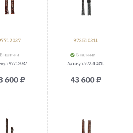
97712037
97251031L
В наличии
В наличии
икул: 97712037
Артикул: 97251031L
3 600 ₽
43 600 ₽