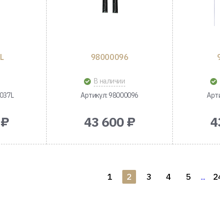
L
98000096
В наличии
1037L
Артикул: 98000096
Арт
 ₽
43 600 ₽
4
1
2
3
4
5
2
...