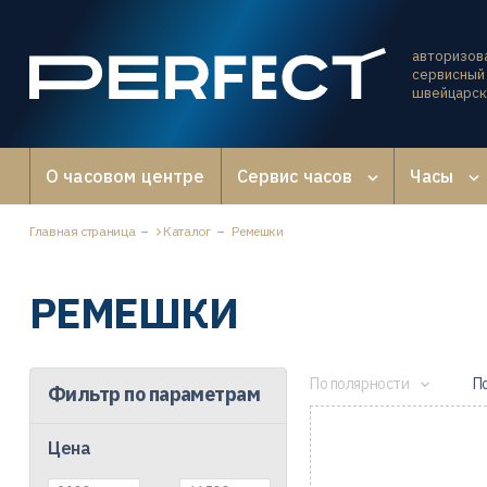
авторизов
сервисный 
швейцарск
О часовом центре
Сервис часов
Часы
Главная страница
Каталог
Ремешки
РЕМЕШКИ
По полярности
П
Фильтр по параметрам
Цена