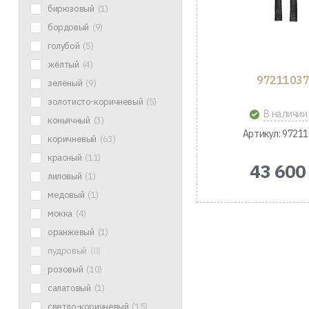
бирюзовый
(1)
бордовый
(9)
голубой
(5)
жёлтый
(4)
97211037
зелёный
(9)
золотисто-коричневый
(5)
В наличии
коньячный
(3)
Артикул: 9721
коричневый
(63)
красный
(11)
43 600
лиловый
(1)
медовый
(1)
мокка
(4)
оранжевый
(1)
пудровый
(0)
розовый
(10)
салатовый
(1)
светло-коричневый
(15)