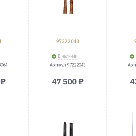
4
97222043
В наличии
3064
Артикул: 97222043
Арт
 ₽
47 500 ₽
4