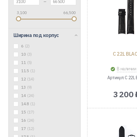
–
3,100
66,500
Ширина под корпус
6
(2)
C 22L BLA
10
(3)
11
(5)
В наличии
11.5
(1)
Артикул: C 22L 
12
(14)
13
(9)
3 200 
14
(24)
14.8
(1)
15
(17)
16
(24)
17
(12)
17.5
(1)