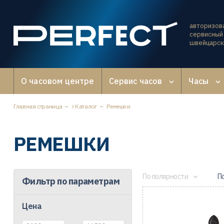
авторизов
сервисный 
швейцарск
О часовом центре
Сервис часов
Часы
Главная страница
Каталог
Ремешки
РЕМЕШКИ
По полярности
П
Фильтр по параметрам
Цена