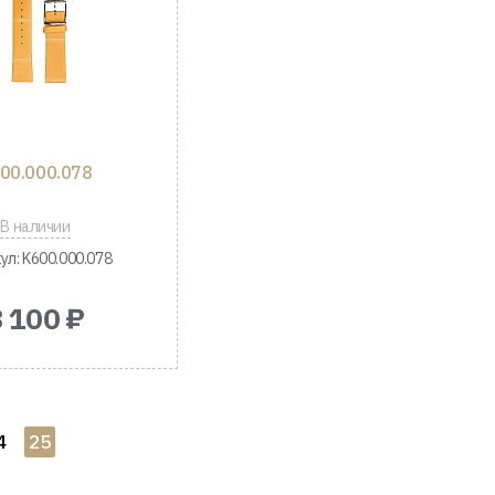
00.000.078
В наличии
ул: K600.000.078
3 100 ₽
4
25