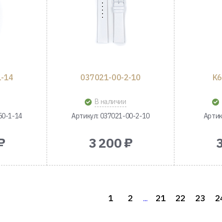
1-14
037021-00-2-10
K6
В наличии
50-1-14
Артикул: 037021-00-2-10
Артик
₽
3 200 ₽
1
2
21
22
23
2
...