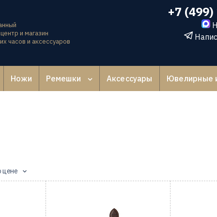
+7 (499)
Н
анный
центр и магазин
Напис
их часов и аксессуаров
Ножи
Ремешки
Аксессуары
Ювелирные 
о цене