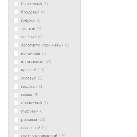
бирюзовый
(1)
бордовый
(9)
голубой
(5)
жёлтый
(4)
зелёный
(9)
золотисто-коричневый
(5)
коньячный
(3)
коричневый
(63)
красный
(11)
лиловый
(1)
медовый
(1)
мокка
(4)
оранжевый
(1)
пудровый
(0)
розовый
(10)
салатовый
(1)
светло-коричневый
(15)