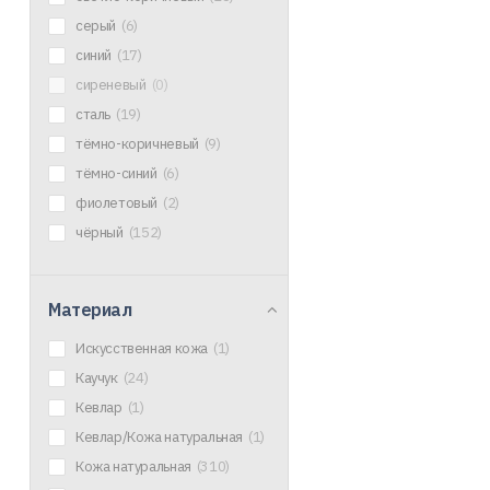
серый
(6)
синий
(17)
сиреневый
(0)
сталь
(19)
тёмно-коричневый
(9)
тёмно-синий
(6)
фиолетовый
(2)
чёрный
(152)
Материал
Искусственная кожа
(1)
Каучук
(24)
Кевлар
(1)
Кевлар/Кожа натуральная
(1)
Кожа натуральная
(310)