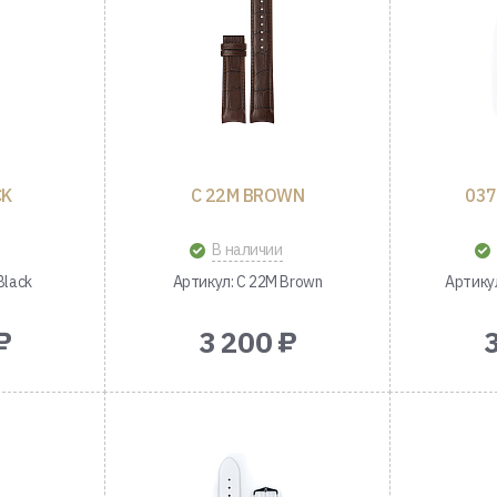
CK
C 22M BROWN
037
В наличии
Black
Артикул: C 22M Brown
Артику
₽
3 200 ₽