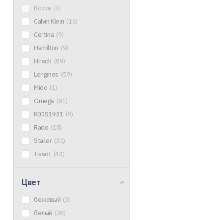
Bozza
(0)
Calvin Klein
(16)
Certina
(9)
Hamilton
(9)
Hirsch
(89)
Longines
(59)
Mido
(1)
Omega
(81)
RIOS1931
(9)
Rado
(18)
Stailer
(31)
Tissot
(43)
Цвет
бежевый
(3)
белый
(28)