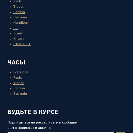
Rado
Tissot
Certina
Balmain
Hamilton
CK
Stailer
Hirsch
RIOS1931
ЧАСЫ
Longines
Rado
Tissot
Certina
Balmain
БУДЬТЕ В КУРСЕ
Подпишитесь на рассылку и мы сообщим
вам о новинках и акциях: