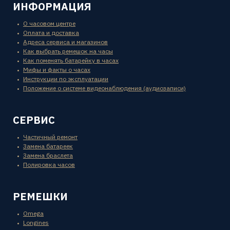
ИНФОРМАЦИЯ
О часовом центре
Оплата и доставка
Адреса сервиса и магазинов
Как выбрать ремешок на часы
Как поменять батарейку в часах
Мифы и факты о часах
Инструкции по эксплуатации
Положение о системе видеонаблюдения (аудиозаписи)
СЕРВИС
Частичный ремонт
Замена батареек
Замена браслета
Полировка часов
РЕМЕШКИ
Omega
Longines