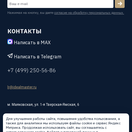
Нажимая на кнопку, вы даете
согласие на обработку персональных данных.
КОНТАКТЫ
Написать в MAX
Написать в Telegram
+7 (499) 250-56-86
lr@idealmaster.ru
м. Маяковская, ул. 1-я Тверская-Ямская, 6
Для улучшения работы сайта, повышения удобства пользования, а
также для аналитики мы используем файлы cookie и сервис Яндекс
Метрика. Продолжая использовать сайт, вы соглашаетесь с
использованием cookie-файлов и передачей данных в