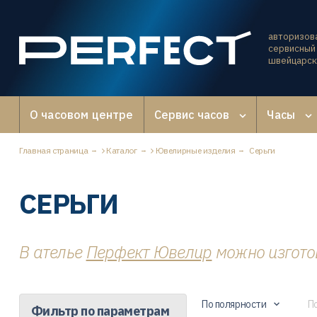
авторизов
сервисный 
швейцарск
О часовом центре
Сервис часов
Часы
Главная страница
Каталог
Ювелирные изделия
Серьги
СЕРЬГИ
В ателье
Перфект Ювелир
можно изготов
По полярности
П
Фильтр по параметрам