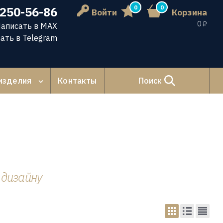
0
0
 250-56-86
Войти
Корзина
0 ₽
аписать в MAX
ать в Telegram
изделия
Контакты
Поиск
 дизайну