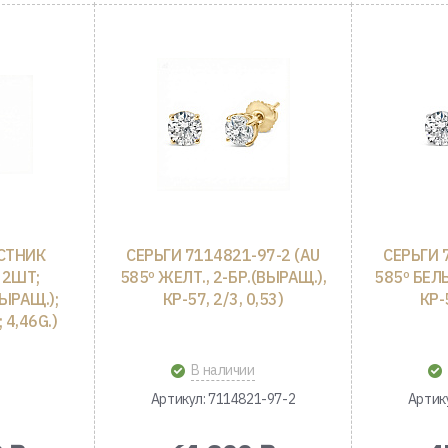
СТНИК
СЕРЬГИ 7114821-97-2 (AU
СЕРЬГИ 
 2ШТ;
585º ЖЕЛТ., 2-БР.(ВЫРАЩ.),
585º БЕЛЫ
ЫРАЩ.);
КР-57, 2/3, 0,53)
КР-
 4,46G.)
В наличии
Артикул: 7114821-97-2
Артик