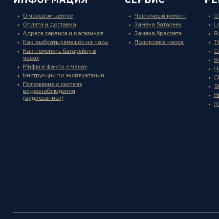
О часовом центре
Частичный ремонт
O
Оплата и доставка
Замена батареек
L
Адреса сервиса и магазинов
Замена браслета
R
Как выбрать ремешок на часы
Полировка часов
T
Как поменять батарейку в
C
часах
B
Мифы и факты о часах
H
Инструкции по эксплуатации
C
Положение о системе
St
видеонаблюдения
H
(аудиозаписи)
R