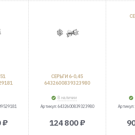
СЕ
,51
СЕРЬГИ 6-0,45
29181
6432600839323980
В наличии
39529181
Артикул: 6432600839323980
Артикул:
 ₽
124 800 ₽
90