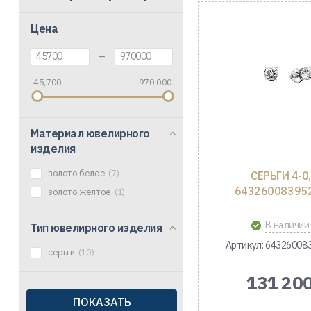
Цена
–
45,700
970,000
Материал ювелирного
изделия
золото белое
(7)
СЕРЬГИ 4-0
64326008395
золото желтое
(1)
В наличии
Тип ювелирного изделия
Артикул: 64326008
серьги
(10)
131 200
ПОКАЗАТЬ