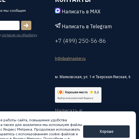
 и мы сообщим
Написать в MAX
Написать в Telegram
е
согласие на обработку
+7 (499) 250-56-86
lr@idealmaster.ru
м. Маяковская, ул. 1-я Тверская-Ямская, 6
Написать в:
я работы сайта, повышения удобства
 а также для аналитики мы используем файлы
вис Яндекс Метрика. Продолжая использовать
Хорошо
лашаетесь с использованием cookie-файлов и
нных в Яндекс.Метрику.
Подробнее — в