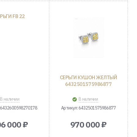
РЬГИ FB 22
СЕРЬГИ КУШОН ЖЕЛТЫЙ
6432501575986877
В наличии
В наличии
 6432600598270178
Артикул: 6432501575986877
6 000 ₽
970 000 ₽