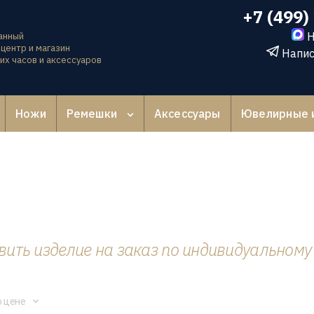
+7 (499)
Н
анный
центр и магазин
Напис
их часов и аксессуаров
Ножи
Ремешки
Аксессуары
Ювелирные 
ить изделие на заказ по индивидуальному
о цене