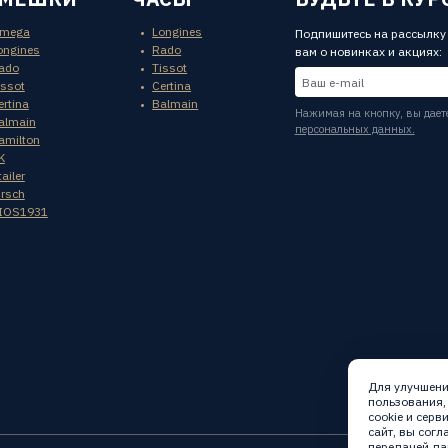
mega
Longines
Подпишитесь на рассылку
ongines
Rado
вам о новинках и акциях:
ado
Tissot
issot
Certina
ertina
Balmain
Нажимая на кнопку, вы дает
almain
персональных данных.
amilton
K
ailer
irsch
IOS1931
Для улучшени
пользования,
cookie и сер
сайт, вы сог
передачей да