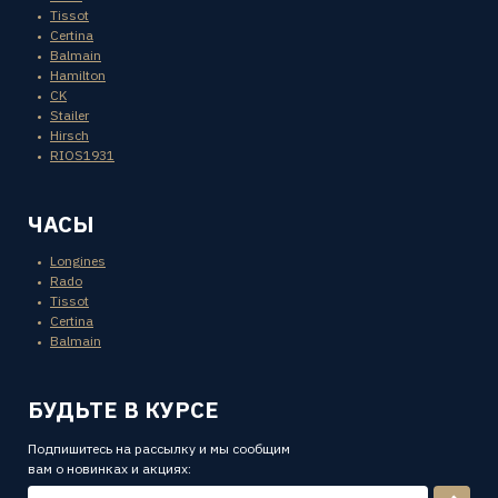
Tissot
Certina
Balmain
Hamilton
CK
Stailer
Hirsch
RIOS1931
ЧАСЫ
Longines
Rado
Tissot
Certina
Balmain
БУДЬТЕ В КУРСЕ
Подпишитесь на рассылку и мы сообщим
вам о новинках и акциях: