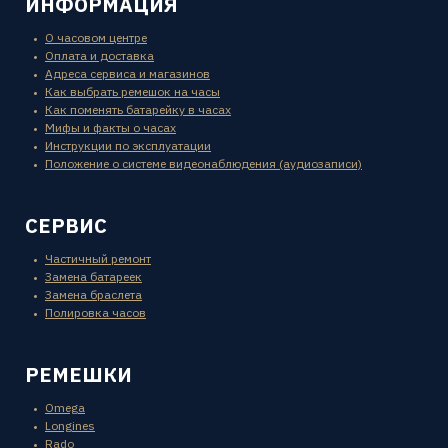
ИНФОРМАЦИЯ
О часовом центре
Оплата и доставка
Адреса сервиса и магазинов
Как выбрать ремешок на часы
Как поменять батарейку в часах
Мифы и факты о часах
Инструкции по эксплуатации
Положение о системе видеонаблюдения (аудиозаписи)
СЕРВИС
Частичный ремонт
Замена батареек
Замена браслета
Полировка часов
РЕМЕШКИ
Omega
Longines
Rado