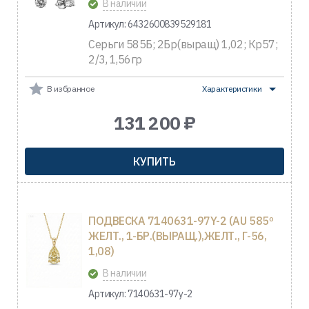
В наличии
Артикул: 6432600839529181
Серьги 585Б; 2Бр(выращ) 1,02; Кр57;
2/3, 1,56гр
В избранное
Характеристики
131 200 ₽
КУПИТЬ
ПОДВЕСКА 7140631-97Y-2 (AU 585º
ЖЕЛТ., 1-БР.(ВЫРАЩ.),ЖЕЛТ., Г-56,
1,08)
В наличии
Артикул: 7140631-97y-2