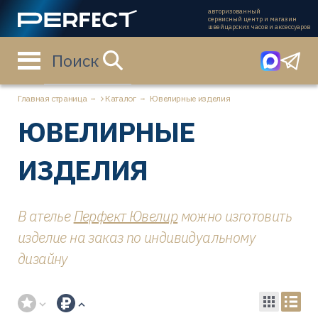
авторизованный
сервисный центр и магазин
швейцарских часов и аксессуаров
Поиск
Главная страница
Каталог
Ювелирные изделия
ЮВЕЛИРНЫЕ
ИЗДЕЛИЯ
В ателье
Перфект Ювелир
можно изготовить
изделие на заказ по индивидуальному
дизайну