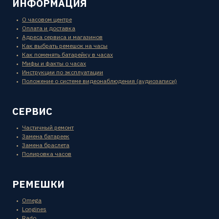
ИНФОРМАЦИЯ
О часовом центре
Оплата и доставка
Адреса сервиса и магазинов
Как выбрать ремешок на часы
Как поменять батарейку в часах
Мифы и факты о часах
Инструкции по эксплуатации
Положение о системе видеонаблюдения (аудиозаписи)
СЕРВИС
Частичный ремонт
Замена батареек
Замена браслета
Полировка часов
РЕМЕШКИ
Omega
Longines
Rado