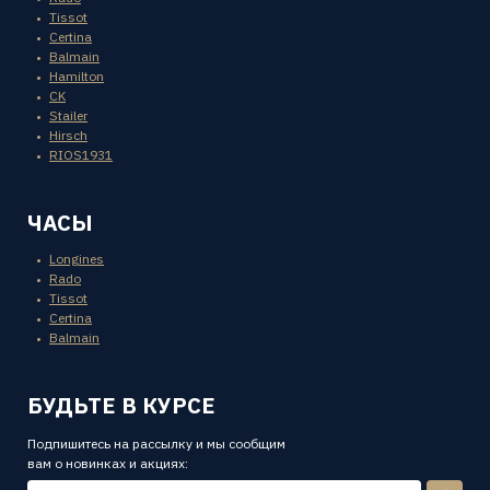
Tissot
Certina
Balmain
Hamilton
CK
Stailer
Hirsch
RIOS1931
ЧАСЫ
Longines
Rado
Tissot
Certina
Balmain
БУДЬТЕ В КУРСЕ
Подпишитесь на рассылку и мы сообщим
вам о новинках и акциях: