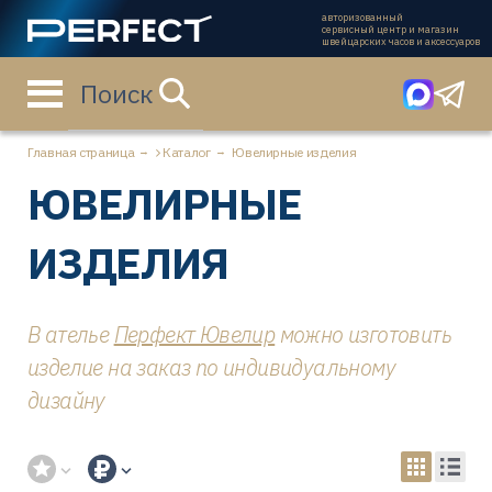
авторизованный
сервисный центр и магазин
швейцарских часов и аксессуаров
Поиск
Главная страница
Каталог
Ювелирные изделия
ЮВЕЛИРНЫЕ
ИЗДЕЛИЯ
В ателье
Перфект Ювелир
можно изготовить
изделие на заказ по индивидуальному
дизайну