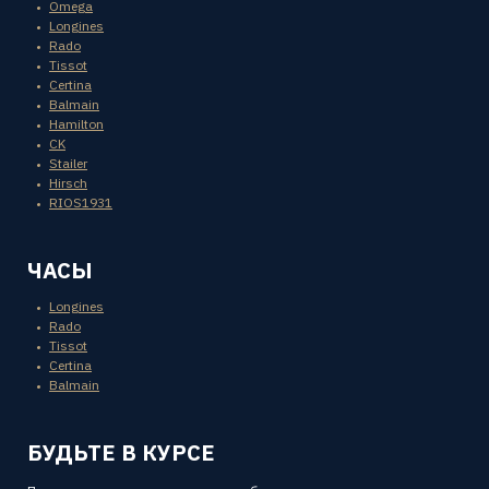
Omega
Longines
Rado
Tissot
Certina
Balmain
Hamilton
CK
Stailer
Hirsch
RIOS1931
ЧАСЫ
Longines
Rado
Tissot
Certina
Balmain
БУДЬТЕ В КУРСЕ