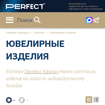
авторизованный
сервисный центр и магазин
швейцарских часов и аксессуаров
Поиск
Главная страница
Каталог
Ювелирные изделия
ЮВЕЛИРНЫЕ
ИЗДЕЛИЯ
В ателье
Перфект Ювелир
можно изготовить
изделие на заказ по индивидуальному
дизайну