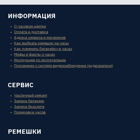
ИНФОРМАЦИЯ
О часовом центре
Оплата и доставка
Адреса сервиса и магазинов
Как выбрать ремешок на часы
Как поменять батарейку в часах
Мифы и факты о часах
Инструкции по эксплуатации
Положение о системе видеонаблюдения (аудиозаписи)
СЕРВИС
Частичный ремонт
Замена батареек
Замена браслета
Полировка часов
РЕМЕШКИ