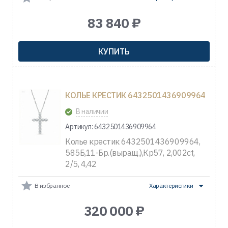
83 840 ₽
КУПИТЬ
КОЛЬЕ КРЕСТИК 6432501436909964
В наличии
Артикул: 6432501436909964
Колье крестик 6432501436909964,
585Б,11-Бр.(выращ.),Кр57, 2,002ct,
2/5, 4,42
В избранное
Характеристики
320 000 ₽