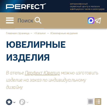
авторизованный
сервисный центр и магазин
швейцарских часов и аксессуаров
Поиск
Главная страница
Каталог
Ювелирные изделия
ЮВЕЛИРНЫЕ
ИЗДЕЛИЯ
В ателье
Перфект Ювелир
можно изготовить
изделие на заказ по индивидуальному
дизайну