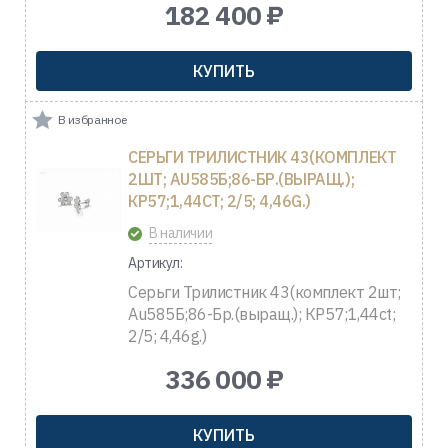
182 400 ₽
КУПИТЬ
В избранное
СЕРЬГИ ТРИЛИСТНИК 43(КОМПЛЕКТ
2ШТ; AU585Б;86-БР.(ВЫРАЩ.);
КР57;1,44CT; 2/5; 4,46G.)
В наличии
Артикул:
Серьги Трилистник 43(комплект 2шт;
Au585Б;86-Бр.(выращ.); КР57;1,44ct;
2/5; 4,46g.)
336 000 ₽
КУПИТЬ