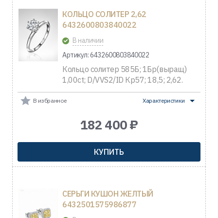
КОЛЬЦО СОЛИТЕР 2,62
6432600803840022
В наличии
Артикул: 6432600803840022
Кольцо солитер 585Б; 1Бр(выращ)
1,00ct; D/VVS2/ID Кр57; 18,5; 2,62.
В избранное
Характеристики
182 400 ₽
КУПИТЬ
СЕРЬГИ КУШОН ЖЕЛТЫЙ
6432501575986877