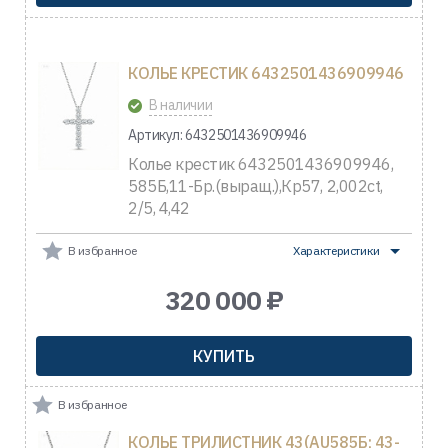
КОЛЬЕ КРЕСТИК 6432501436909946
В наличии
Артикул: 6432501436909946
Колье крестик 6432501436909946,
585Б,11-Бр.(выращ.),Кр57, 2,002ct,
2/5, 4,42
В избранное
Характеристики
320 000 ₽
КУПИТЬ
В избранное
КОЛЬЕ ТРИЛИСТНИК 43(AU585Б; 43-