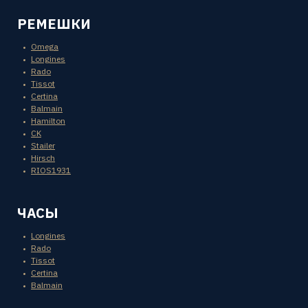
РЕМЕШКИ
Omega
Longines
Rado
Tissot
Certina
Balmain
Hamilton
CK
Stailer
Hirsch
RIOS1931
ЧАСЫ
Longines
Rado
Tissot
Certina
Balmain