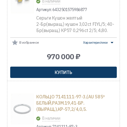
В наличии
Артикул: 6432501575986877
Серьги Кушон желтый
2-Бр(выращ.) кушон 3,02ct FIYL/5; 40-
Бр(выращ.) КР57 0,296ct 2/5; 4,80.
В избранное
Характеристики
970 000 ₽
КУПИТЬ
КОЛЬЦО 7141111-97-3,(AU 585º
БЕЛЫЙ,РАЗМ.19,41-БР.
(ВЫРАЩ.),КР-57,2/4,0,5.
В наличии
Артикул: 7141111-97-3