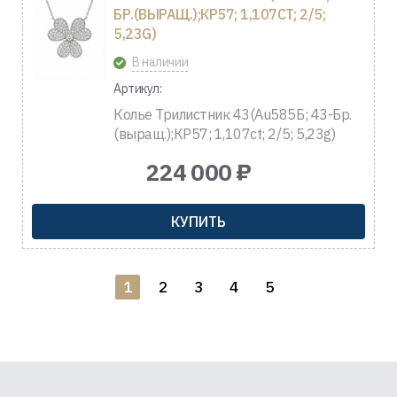
БР.(ВЫРАЩ.);КР57; 1,107CT; 2/5;
5,23G)
В наличии
Артикул:
Колье Трилистник 43(Au585Б; 43-Бр.
(выращ.);КР57; 1,107ct; 2/5; 5,23g)
224 000 ₽
КУПИТЬ
1
2
3
4
5