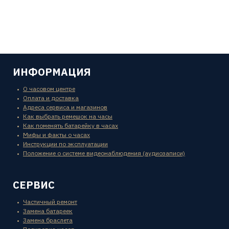
ИНФОРМАЦИЯ
О часовом центре
Оплата и доставка
Адреса сервиса и магазинов
Как выбрать ремешок на часы
Как поменять батарейку в часах
Мифы и факты о часах
Инструкции по эксплуатации
Положение о системе видеонаблюдения (аудиозаписи)
СЕРВИС
Частичный ремонт
Замена батареек
Замена браслета