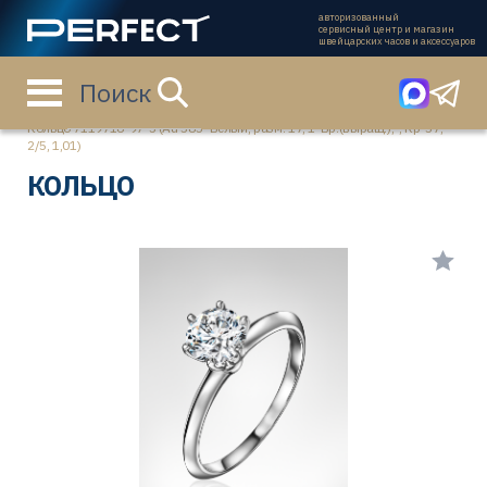
авторизованный
сервисный центр и магазин
швейцарских часов и аксессуаров
Поиск
Главная страница
Каталог
Ювелирные изделия
Кольцо 7119716-97-3 (Au 585º Белый, разм. 17, 1-Бр.(выращ.),-, Кр-57,
2/5, 1,01)
КОЛЬЦО