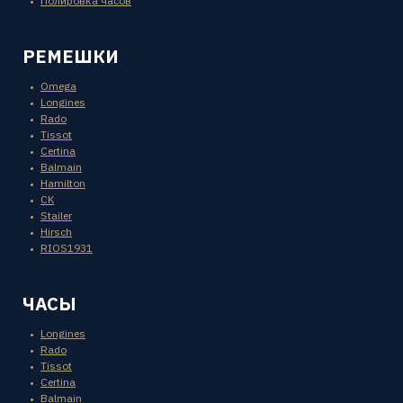
Полировка часов
РЕМЕШКИ
Omega
Longines
Rado
Tissot
Certina
Balmain
Hamilton
CK
Stailer
Hirsch
RIOS1931
ЧАСЫ
Longines
Rado
Tissot
Certina
Balmain