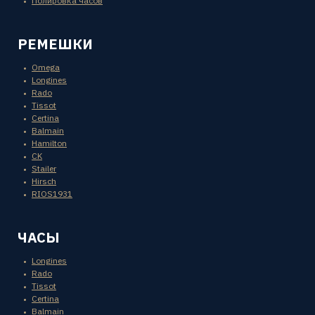
Полировка часов
РЕМЕШКИ
Omega
Longines
Rado
Tissot
Certina
Balmain
Hamilton
CK
Stailer
Hirsch
RIOS1931
ЧАСЫ
Longines
Rado
Tissot
Certina
Balmain