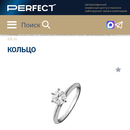
авторизованный
сервисный центр и магазин
швейцарских часов и аксессуаров
Поиск
Главная страница
Каталог
Ювелирные изделия
Кольцо 7119716-97-3, (Au 585º Белый, разм. 18,1-Бр.(выращ.), Кр-57,
2/5, 1)
КОЛЬЦО