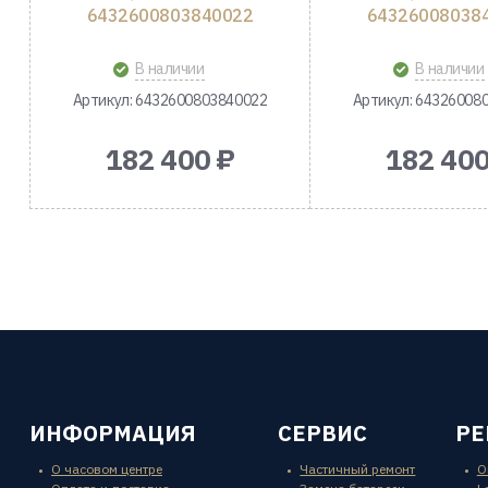
6432600803840022
64326008038
В наличии
В наличии
Артикул: 6432600803840022
Артикул: 64326008
182 400 ₽
182 400
ИНФОРМАЦИЯ
СЕРВИС
Р
О часовом центре
Частичный ремонт
O