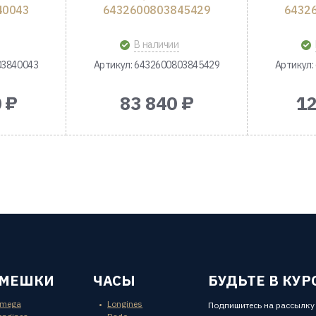
40043
6432600803845429
6432
В наличии
03840043
Артикул: 6432600803845429
Артикул:
 ₽
83 840 ₽
12
ЕМЕШКИ
ЧАСЫ
БУДЬТЕ В КУР
mega
Longines
Подпишитесь на рассылку