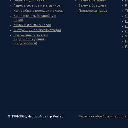
Оплата и доставка
Замена батареек
L
Адреса сервиса и магазинов
Замена браслета
R
Как выбрать ремешок на часы
Полировка часов
T
Как поменять батарейку в
C
часах
B
Мифы и факты о часах
H
Инструкции по эксплуатации
C
Положение о системе
St
видеонаблюдения
H
(аудиозаписи)
R
© 1991-2026, Часовой центр Perfect
Политика обработки персона