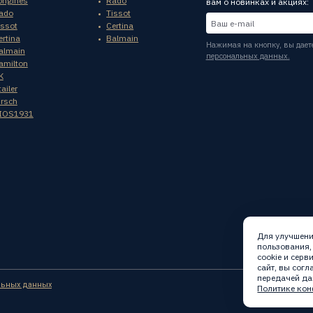
ongines
Rado
вам о новинках и акциях:
ado
Tissot
issot
Certina
ertina
Balmain
Нажимая на кнопку, вы дает
almain
персональных данных.
amilton
K
ailer
irsch
IOS1931
Для улучшени
пользования,
cookie и сер
сайт, вы сог
передачей да
льных данных
Политике кон