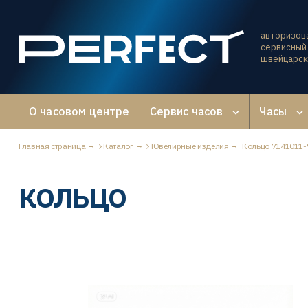
авторизов
сервисный 
швейцарск
О часовом центре
Сервис часов
Часы
Главная страница
Каталог
Ювелирные изделия
Кольцо 7141011-97
КОЛЬЦО