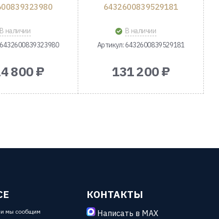
600839323980
6432600839529181
В наличии
В наличии
 6432600839323980
Артикул: 6432600839529181
4 800 ₽
131 200 ₽
СЕ
КОНТАКТЫ
 и мы сообщим
Написать в MAX