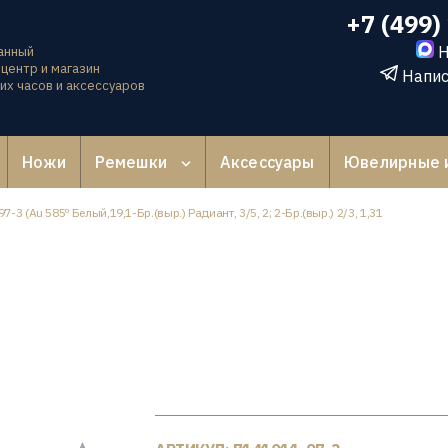
+7 (499)
Н
анный
центр и магазин
Напис
их часов и аксессуаров
Ножи
Ремешки
Аксессуары
Ювелирные 
-3 (Au 585º Белый,19,1-Бр.(выр.) Радиант, 3/5, 2; 2-Бр.(выр.) 2/3, 1,31