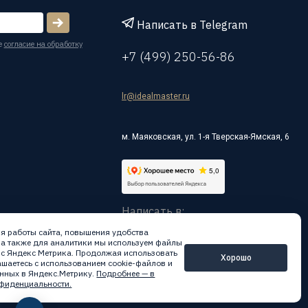
Написать в Telegram
е
согласие на обработку
+7 (499) 250-56-86
lr@idealmaster.ru
м. Маяковская, ул. 1-я Тверская-Ямская, 6
Написать в:
я работы сайта, повышения удобства
 а также для аналитики мы используем файлы
вис Яндекс Метрика. Продолжая использовать
Хорошо
лашаетесь с использованием cookie-файлов и
нных в Яндекс.Метрику.
Подробнее — в
фиденциальности.