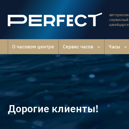
авторизов
сервисный 
швейцарск
О часовом центре
Сервис часов
Часы
Дорогие клиенты!