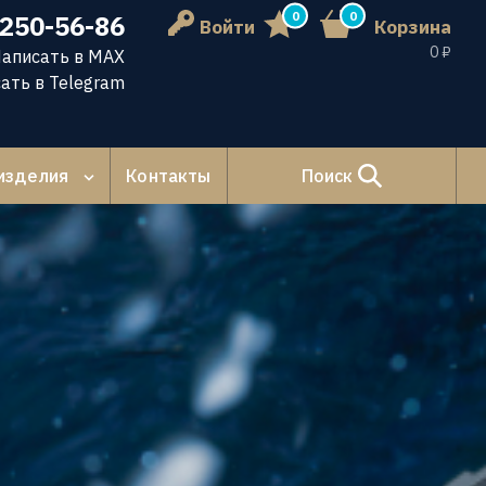
0
0
 250-56-86
Войти
Корзина
0 ₽
аписать в MAX
ать в Telegram
изделия
Контакты
Поиск