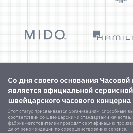
Со дня своего основания Часовой 
является официальной сервисной
швейцарского часового концерна 
Этот статус присваивается организациям, способным в
соответствии со швейцарскими стандартами качества.
фабрик-изготовителей проводят сертификацию произво
дают рекомендации по совершенствованию сервиса.