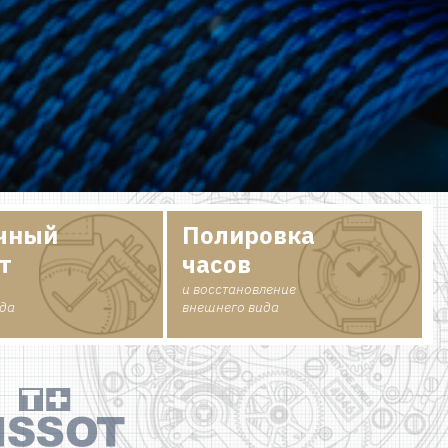
чный
Полировка
т
часов
и восстановление
ода
внешнего вида