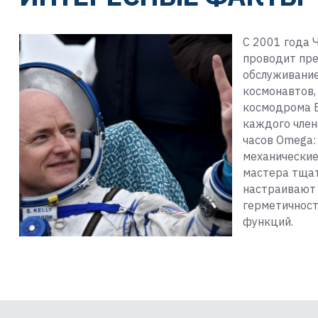
С 2001 года 
проводит пр
обслуживание
космонавтов,
космодрома Б
каждого член
часов Omega:
механические
мастера тщат
настраивают 
герметичност
функций.