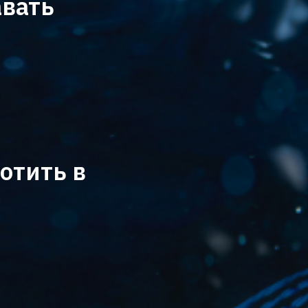
авать
,
отить в