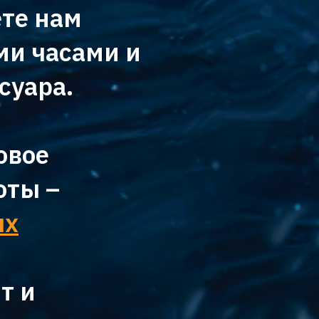
ете нам
ми часами и
суара.
овое
оты –
ых
т и