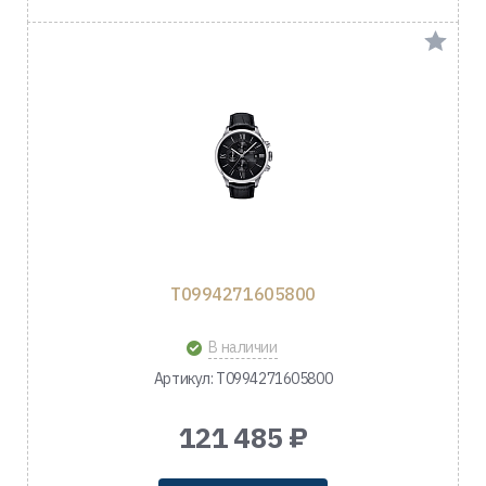
T0994271605800
В наличии
Артикул: T0994271605800
121 485 ₽