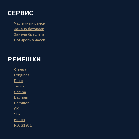
СЕРВИС
Частичный ремонт
Замена батареек
Замена браслета
Полировка часов
РЕМЕШКИ
Omega
Longines
Rado
Tissot
Certina
Balmain
Hamilton
CK
Stailer
Hirsch
RIOS1931