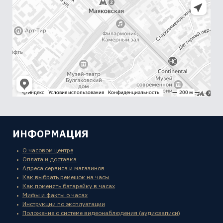
ИНФОРМАЦИЯ
О часовом центре
Оплата и доставка
Адреса сервиса и магазинов
Как выбрать ремешок на часы
Как поменять батарейку в часах
Мифы и факты о часах
Инструкции по эксплуатации
Положение о системе видеонаблюдения (аудиозаписи)