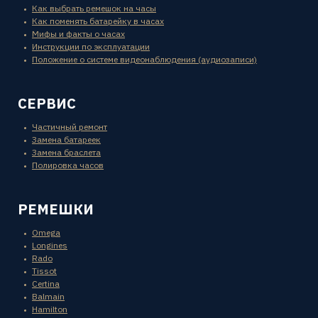
Как выбрать ремешок на часы
Как поменять батарейку в часах
Мифы и факты о часах
Инструкции по эксплуатации
Положение о системе видеонаблюдения (аудиозаписи)
СЕРВИС
Частичный ремонт
Замена батареек
Замена браслета
Полировка часов
РЕМЕШКИ
Omega
Longines
Rado
Tissot
Certina
Balmain
Hamilton