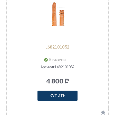
L682101052
В наличии
Артикул: L682101052
4 800 ₽
КУПИТЬ