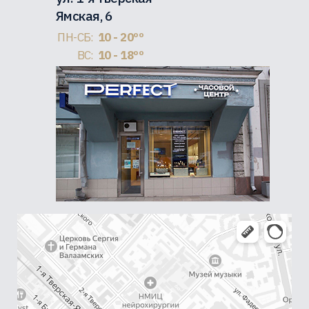
Ямская, 6
ПН-СБ:
10 - 20ºº
ВС:
10 - 18ºº