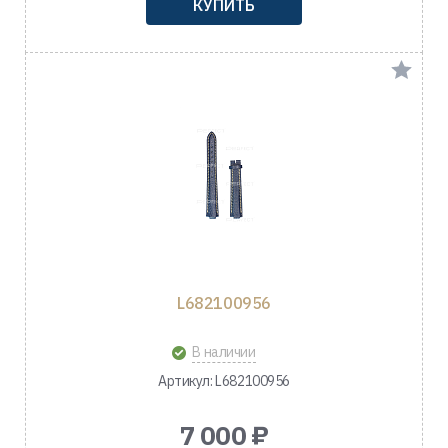
КУПИТЬ
L682100956
В наличии
Артикул: L682100956
7 000 ₽