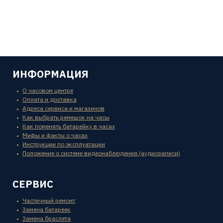
ИНФОРМАЦИЯ
О часовом центре
Оплата и доставка
Адреса сервиса и магазинов
Как выбрать ремешок на часы
Как поменять батарейку в часах
Мифы и факты о часах
Инструкции по эксплуатации
Положение о системе видеонаблюдения (аудиозаписи)
СЕРВИС
Частичный ремонт
Замена батареек
Замена браслета