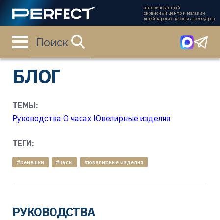
авторизованный
сервисный центр и магазин
швейцарских часов и аксессуаров
Поиск
Главная страница
Блог
БЛОГ
ТЕМЫ:
Руководства
О часах
Ювелирные изделия
ТЕГИ:
#ремешки
#часы
#ювелирные изделия
РУКОВОДСТВА