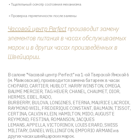
• Тщательный осмотр состояния механизма
• Проверка герметичности после замены
Часовой центр Perfect
производит замену
элементов питания в часах обслуживаемых
марок и в других часах произведённых в
Швейцарии.
В салоне "Часовой центр Perfect" на 1-ой Тверской-Ямской 6
(м. Маяковская), производится замена батареек в часах
CHOPARD, CARTIER, HUBLOT, HARRY WINSTON, OMEGA,
BAUME MERCIER, TAG HEUER, CHANEL, CHAUMET, DIOR,
HERMES, EBEL, RADO,
BURBERRY, BULOVA, LONGINES, ETERNA, MAURICE LACROIX,
RAYMOND WEIL, FREDERIQUE CONSTANT, BALMAIN, TISSOT,
CERTINA, CALVIN KLEIN, HAMILTON, MIDO, AUGUSTE
REYMOND, FESTINA, ROMANSON, JACQUES
LEMANS, APPELLA, VICTORINOX, LOUIS ERARD, SWISS
MILITARY, DANIEL WELLINGTON, EMPORIO ARMANI и в
других часах швейцарских марок.