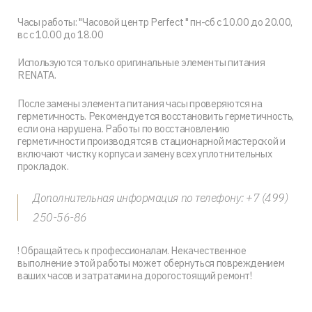
Часы работы: "Часовой центр Perfect " пн-сб с 10.00 до 20.00,
вс с 10.00 до 18.00
Используются только оригинальные элементы питания
RENATA.
После замены элемента питания часы проверяются на
герметичность. Рекомендуется восстановить герметичность,
если она нарушена. Работы по восстановлению
герметичности производятся в стационарной мастерской и
включают чистку корпуса и замену всех уплотнительных
прокладок.
Дополнительная информация по телефону: +7 (499)
250-56-86
! Обращайтесь к профессионалам. Некачественное
выполнение этой работы может обернуться повреждением
ваших часов и затратами на дорогостоящий ремонт!