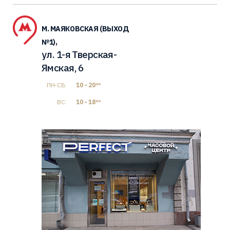
М. МАЯКОВСКАЯ (ВЫХОД
№1),
ул. 1-я Тверская-
Ямская, 6
ПН-СБ:
10 - 20ºº
ВС:
10 - 18ºº