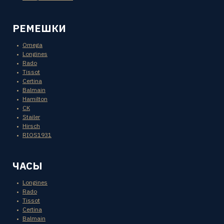
РЕМЕШКИ
Omega
Longines
Rado
Tissot
Certina
Balmain
Hamilton
CK
Stailer
Hirsch
RIOS1931
ЧАСЫ
Longines
Rado
Tissot
Certina
Balmain