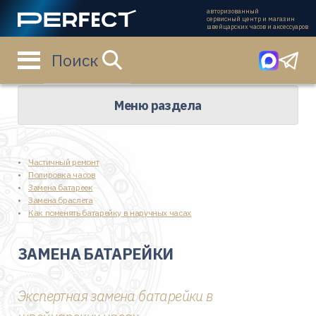
авторизованный
сервисный центр и магазин
швейцарских часов и аксессуаров
Поиск
Главная страница
Сервис часов
Замена батарейки
Меню раздела
Частичный ремонт
Полировка часов
Замена батареек
Замена браслета
Как поменять батарейку в наручных часах
ЗАМЕНА БАТАРЕЙКИ
Экспертная замена батарейки в