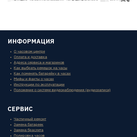
ИНФОРМАЦИЯ
О часовом центре
Оплата и доставка
Адреса сервиса и магазинов
Как выбрать ремешок на часы
Как поменять батарейку в часах
Мифы и факты о часах
Инструкции по эксплуатации
Положение о системе видеонаблюдения (аудиозаписи)
СЕРВИС
Частичный ремонт
Замена батареек
Замена браслета
Полировка часов