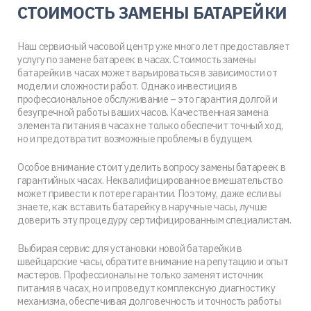
СТОИМОСТЬ ЗАМЕНЫ БАТАРЕЙКИ
Наш сервисный часовой центр уже много лет предоставляет
услугу по замене батареек в часах. Стоимость замены
батарейки в часах может варьироваться в зависимости от
модели и сложности работ. Однако инвестиция в
профессиональное обслуживание – это гарантия долгой и
безупречной работы ваших часов. Качественная замена
элемента питания в часах не только обеспечит точный ход,
но и предотвратит возможные проблемы в будущем.
Особое внимание стоит уделить вопросу замены батареек в
гарантийных часах. Неквалифицированное вмешательство
может привести к потере гарантии. Поэтому, даже если вы
знаете, как вставить батарейку в наручные часы, лучше
доверить эту процедуру сертифицированным специалистам.
Выбирая сервис для установки новой батарейки в
швейцарские часы, обратите внимание на репутацию и опыт
мастеров. Профессионалы не только заменят источник
питания в часах, но и проведут комплексную диагностику
механизма, обеспечивая долговечность и точность работы