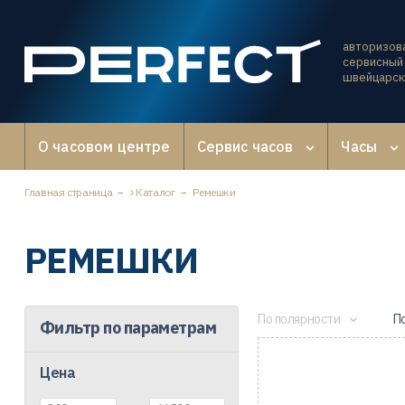
авторизов
сервисный 
швейцарск
О часовом центре
Сервис часов
Часы
Главная страница
Каталог
Ремешки
РЕМЕШКИ
По полярности
П
Фильтр по параметрам
Цена