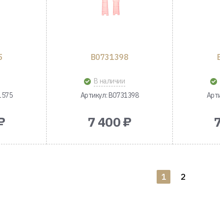
5
B0731398
В наличии
1575
Артикул: B0731398
Арт
₽
7 400 ₽
1
2