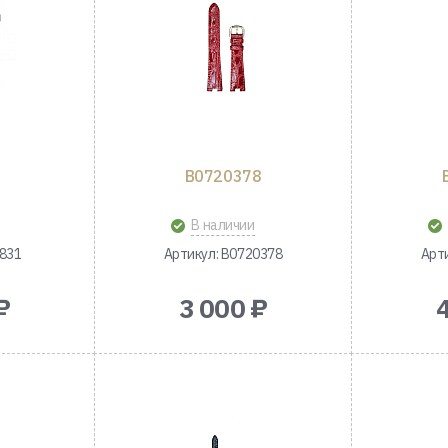
B0720378
В наличии
1831
Артикул: B0720378
Арт
₽
3 000 ₽