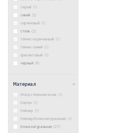
серый
(0)
синий
(1)
сиреневый
(0)
сталь
(1)
тёмно-коричневый
(0)
тёмно-синий
(0)
фиолетовый
(0)
чёрный
(9)
Материал
Искусственная кожа
(0)
Каучук
(0)
Кевлар
(0)
Кевлар/Кожа натуральная
(0)
Кожа натуральная
(27)