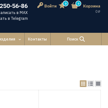
0
0
 250-56-86
Войти
Корзина
0 ₽
аписать в MAX
ать в Telegram
изделия
Контакты
Поиск