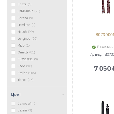
Bozza
(1)
Calvin Klein
(20)
Certina
(9)
Hamilton
(9)
Hirsch
(99)
B073000
Longines
(70)
Mido
(1)
В наличии
Omega
(81)
Артикул: B073
RIOS1931
(9)
Rado
(18)
7 050 
Stailer
(106)
Tissot
(45)
Цвет
бежевый
(0)
белый
(3)