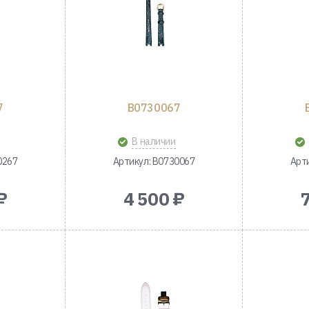
7
B0730067
В наличии
0267
Артикул: B0730067
Арт
₽
4 500 ₽