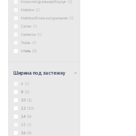
Кожа натуральная/Каучук
(0)
Нейлон
(0)
Нейлон/Кожа натуральная
(0)
Сатин
(0)
Силикон
(0)
Ткань
(0)
сталь
(1)
Ширина под застежку
6
(0)
8
(2)
10
(1)
12
(10)
14
(6)
15
(0)
16
(4)