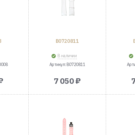
8
B0720811
В наличии
0008
Артикул: B0720811
Арт
₽
7 050 ₽