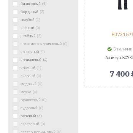
бирюзовый
(1)
бордовый
(2)
голубой
(1)
жёлтый
(0)
B073157
зелёный
(2)
золотисто-коричневый
(0)
В наличии
коньячный
(0)
Артикул: B073
коричневый
(4)
красный
(1)
7 400 
лиловый
(0)
медовый
(0)
мокка
(0)
оранжевый
(0)
пудровый
(0)
розовый
(3)
салатовый
(0)
светло-коричневый
(0)