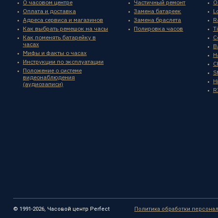
О часовом центре
Частичный ремонт
O
Оплата и доставка
Замена батареек
L
Адреса сервиса и магазинов
Замена браслета
R
Как выбрать ремешок на часы
Полировка часов
T
Как поменять батарейку в
C
часах
B
Мифы и факты о часах
H
Инструкции по эксплуатации
C
Положение о системе
St
видеонаблюдения
H
(аудиозаписи)
R
© 1991-2026, Часовой центр Perfect
Политика обработки персона