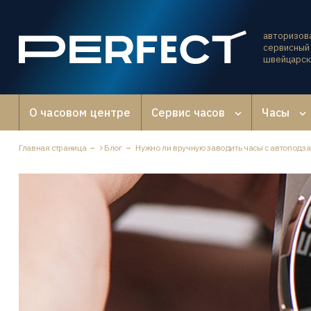
авторизов
сервисный 
швейцарск
О часовом центре
Сервис часов
Часы
Главная страница
Блог
Нужно ли вручную заводить часы с автоподз