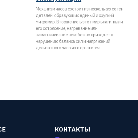
Механизм часов состоит из нескольких сотен
деталей, образующих единый и хрупкий
микромир. Вторжение в этот мир влаги, пыли,
его сотрясение, нагревание или
намагничивание неизбежно приведет к
нарушению баланса сил и напряжений
деликатного часового организма.
СЕ
КОНТАКТЫ