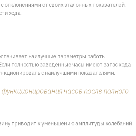
 с отклонениями от своих эталонных показателей.
ти хода.
беспечивает наилучшие параметры работы
 Если полностью заведенные часы имеют запас хода
функционировать с наилучшими показателями.
я функционирования часов после полного
овину приводит к уменьшению амплитуды колебаний