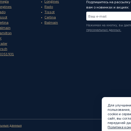
mega
Longines
Подпишитесь на рассылку
ongines
Rado
вам о новинках и акциях:
ado
Tissot
issot
Certina
ertina
Balmain
Нажимая на кнопку, вы дает
almain
персональных данных.
amilton
K
ailer
irsch
IOS1931
Для улучшени
пользования,
cookie и сер
сайт, вы сог
передачей да
льных данных
Политике кон