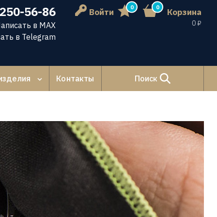
0
0
 250-56-86
Войти
Корзина
0 ₽
аписать в MAX
ать в Telegram
изделия
Контакты
Поиск