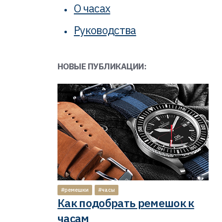
О часах
Руководства
НОВЫЕ ПУБЛИКАЦИИ:
#ремешки
#часы
Как подобрать ремешок к
часам