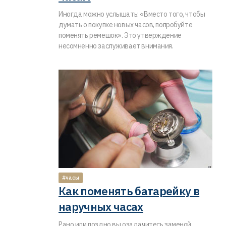
Иногда можно услышать: «Вместо того, чтобы
думать о покупке новых часов, попробуйте
поменять ремешок». Это утверждение
несомненно заслуживает внимания.
#часы
Как поменять батарейку в
наручных часах
Рано или поздно вы озадачитесь заменой