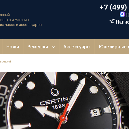
+7 (499)
Н
анный
центр и магазин
Напис
их часов и аксессуаров
Ножи
Ремешки
Аксессуары
Ювелирные 
аводом?