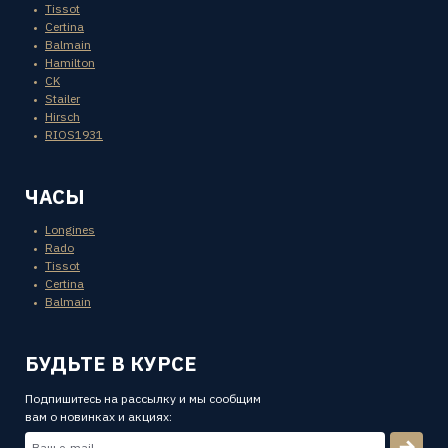
Tissot
Certina
Balmain
Hamilton
CK
Stailer
Hirsch
RIOS1931
ЧАСЫ
Longines
Rado
Tissot
Certina
Balmain
БУДЬТЕ В КУРСЕ
Подпишитесь на рассылку и мы сообщим
вам о новинках и акциях: