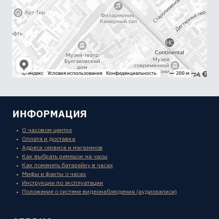
ИНФОРМАЦИЯ
О часовом центре
Оплата и доставка
Адреса сервиса и магазинов
Как выбрать ремешок на часы
Как поменять батарейку в часах
Мифы и факты о часах
Инструкции по эксплуатации
Положение о системе видеонаблюдения (аудиозаписи)