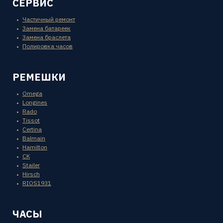
СЕРВИС
Частичный ремонт
Замена батареек
Замена браслета
Полировка часов
РЕМЕШКИ
Omega
Longines
Rado
Tissot
Certina
Balmain
Hamilton
CK
Stailer
Hirsch
RIOS1931
ЧАСЫ