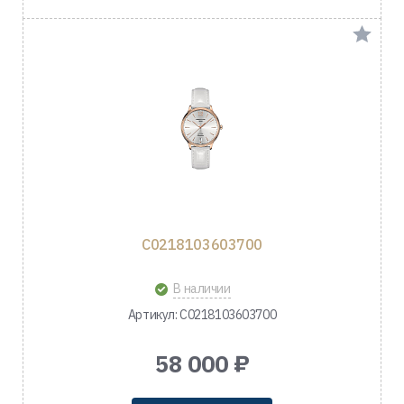
C0218103603700
В наличии
Артикул: C0218103603700
58 000 ₽