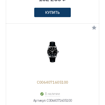
КУПИТЬ
C0064071605100
В наличии
Артикул: C0064071605100