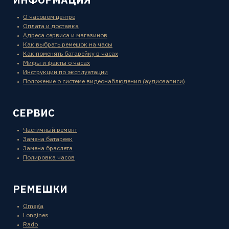
О часовом центре
Оплата и доставка
Адреса сервиса и магазинов
Как выбрать ремешок на часы
Как поменять батарейку в часах
Мифы и факты о часах
Инструкции по эксплуатации
Положение о системе видеонаблюдения (аудиозаписи)
СЕРВИС
Частичный ремонт
Замена батареек
Замена браслета
Полировка часов
РЕМЕШКИ
Omega
Longines
Rado