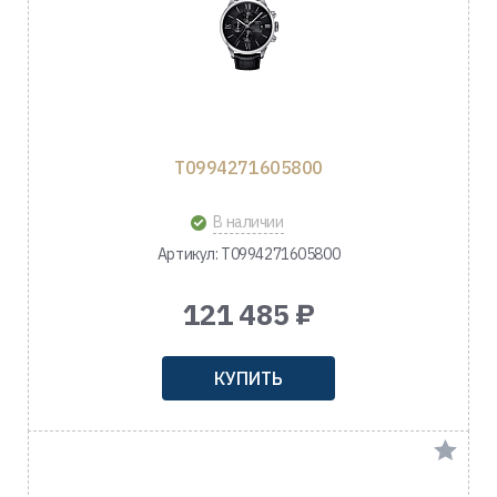
T0994271605800
В наличии
Артикул: T0994271605800
121 485 ₽
КУПИТЬ