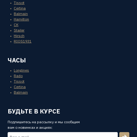
Tissot
Certina
Balmain
Hamilton
CK
Stailer
Hirsch
RIOS1931
ЧАСЫ
Longines
Rado
Tissot
Certina
Balmain
БУДЬТЕ В КУРСЕ
Подпишитесь на рассылку и мы сообщим
вам о новинках и акциях: