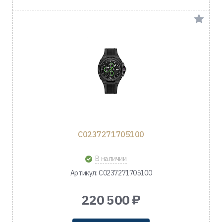
C0237271705100
В наличии
Артикул: C0237271705100
220 500 ₽