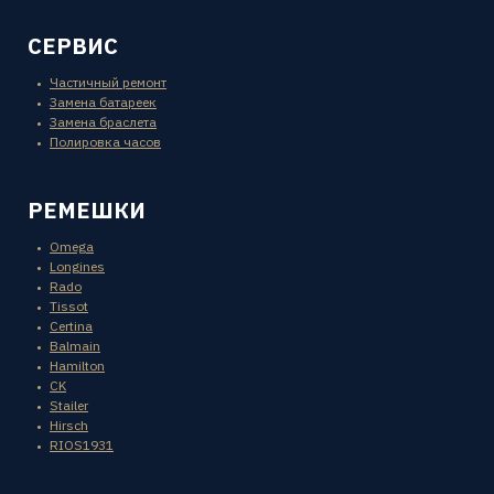
СЕРВИС
Частичный ремонт
Замена батареек
Замена браслета
Полировка часов
РЕМЕШКИ
Omega
Longines
Rado
Tissot
Certina
Balmain
Hamilton
CK
Stailer
Hirsch
RIOS1931