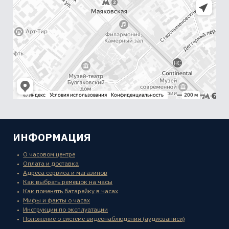
ИНФОРМАЦИЯ
О часовом центре
Оплата и доставка
Адреса сервиса и магазинов
Как выбрать ремешок на часы
Как поменять батарейку в часах
Мифы и факты о часах
Инструкции по эксплуатации
Положение о системе видеонаблюдения (аудиозаписи)