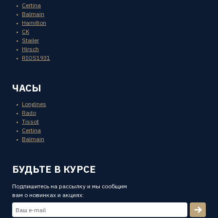
Certina
Balmain
Hamilton
CK
Stailer
Hirsch
RIOS1931
ЧАСЫ
Longines
Rado
Tissot
Certina
Balmain
БУДЬТЕ В КУРСЕ
Подпишитесь на рассылку и мы сообщим
вам о новинках и акциях: