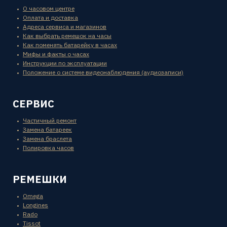
О часовом центре
Оплата и доставка
Адреса сервиса и магазинов
Как выбрать ремешок на часы
Как поменять батарейку в часах
Мифы и факты о часах
Инструкции по эксплуатации
Положение о системе видеонаблюдения (аудиозаписи)
СЕРВИС
Частичный ремонт
Замена батареек
Замена браслета
Полировка часов
РЕМЕШКИ
Omega
Longines
Rado
Tissot