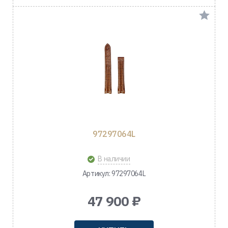
97297064L
В наличии
Артикул: 97297064L
47 900 ₽