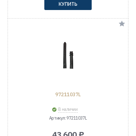
КУПИТЬ
97211037L
В наличии
Артикул: 97211037L
43 600 ₽