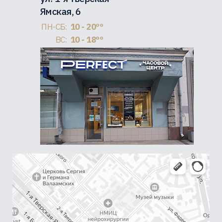
Ямская, 6
ПН-СБ:
10 - 20ºº
ВС:
10 - 18ºº