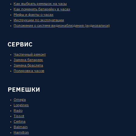
Как выбрать ремешок на часы
Как поменять батарейку в часах
Мифы и факты о часах
Инструкции по эксплуатации
Положение о системе видеонаблюдения (аудиозаписи)
СЕРВИС
Частичный ремонт
Замена батареек
Замена браслета
Полировка часов
РЕМЕШКИ
Omega
Longines
Rado
Tissot
Certina
Balmain
Hamilton