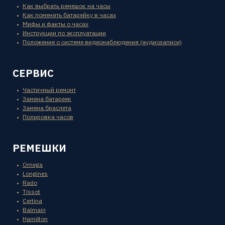
Как выбрать ремешок на часы
Как поменять батарейку в часах
Мифы и факты о часах
Инструкции по эксплуатации
Положение о системе видеонаблюдения (аудиозаписи)
СЕРВИС
Частичный ремонт
Замена батареек
Замена браслета
Полировка часов
РЕМЕШКИ
Omega
Longines
Rado
Tissot
Certina
Balmain
Hamilton