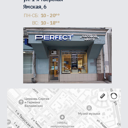
Ямская, 6
ПН-СБ:
10 - 20ºº
ВС:
10 - 18ºº